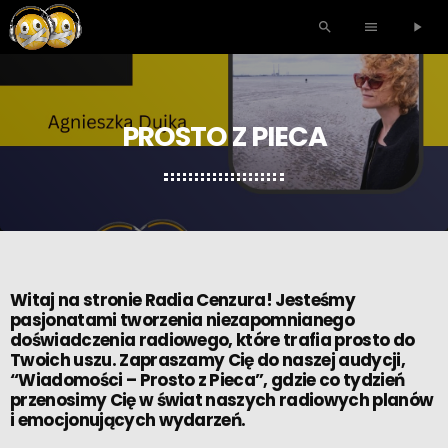
search
menu
play_arrow
PROSTO Z PIECA
Witaj na stronie Radia Cenzura! Jesteśmy
pasjonatami tworzenia niezapomnianego
doświadczenia radiowego, które trafia prosto do
Twoich uszu. Zapraszamy Cię do naszej audycji,
“Wiadomości – Prosto z Pieca”, gdzie co tydzień
przenosimy Cię w świat naszych radiowych planów
i emocjonujących wydarzeń.