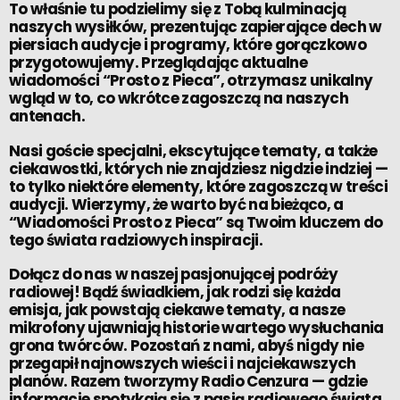
To właśnie tu podzielimy się z Tobą kulminacją
naszych wysiłków, prezentując zapierające dech w
piersiach audycje i programy, które gorączkowo
przygotowujemy. Przeglądając aktualne
wiadomości “Prosto z Pieca”, otrzymasz unikalny
wgląd w to, co wkrótce zagoszczą na naszych
antenach.
Nasi goście specjalni, ekscytujące tematy, a także
ciekawostki, których nie znajdziesz nigdzie indziej —
to tylko niektóre elementy, które zagoszczą w treści
audycji. Wierzymy, że warto być na bieżąco, a
“Wiadomości Prosto z Pieca” są Twoim kluczem do
tego świata radziowych inspiracji.
Dołącz do nas w naszej pasjonującej podróży
radiowej! Bądź świadkiem, jak rodzi się każda
emisja, jak powstają ciekawe tematy, a nasze
mikrofony ujawniają historie wartego wysłuchania
grona twórców. Pozostań z nami, abyś nigdy nie
przegapił najnowszych wieści i najciekawszych
planów. Razem tworzymy Radio Cenzura — gdzie
informacje spotykają się z pasją radiowego świata.