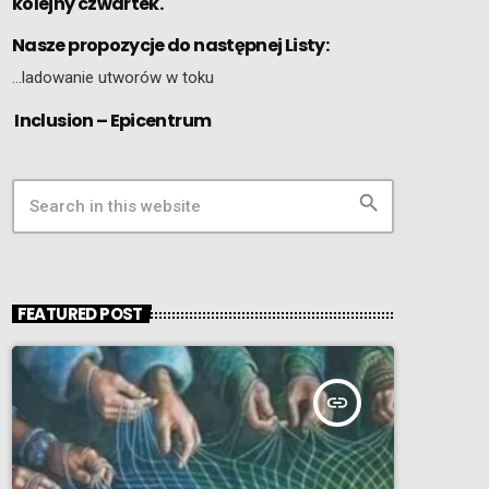
kolejny czwartek.
Nasze propozycje do następnej Listy:
…ladowanie utworów w toku
Inclusion – Epicentrum
search
FEATURED POST
insert_link