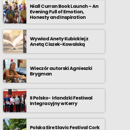
Niall Curran Book Launch – An
Evening Full of Emotion,
Honesty and Inspiration
Wywiad Anety Kubickiej z
Anetą Ciszek-Kowalską
Wieczór autorski Agnieszki
Brygman
II Polsko- Irlandzki Festiwal
Integracyjny w Kerry
Polska Eire Slavic Festival Cork