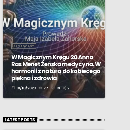
BROADCAST
W Magicznym Kręgu 20 Anna
Ras Menet Żeńska medycyna. W
harmonii z naturą do kobiecego
piękna i zdrowia
10/10/2023
771
19
2
today
LATEST POSTS