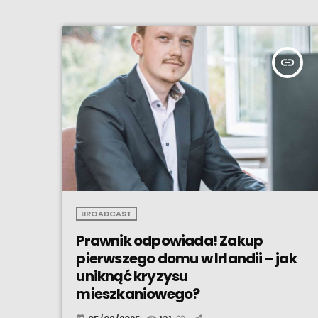
insert_link
BROADCAST
Prawnik odpowiada! Zakup
pierwszego domu w Irlandii – jak
uniknąć kryzysu
mieszkaniowego?