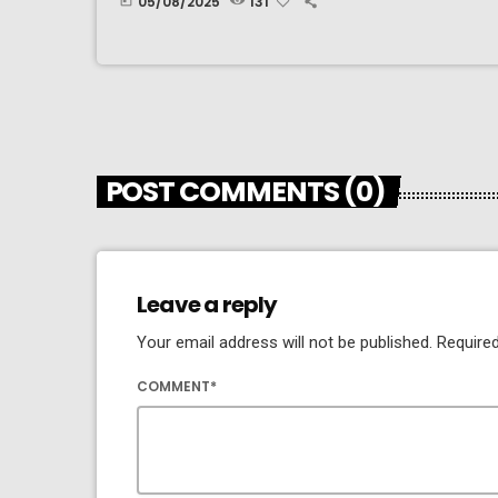
05/08/2025
131
today
POST COMMENTS (0)
Leave a reply
Your email address will not be published. Required
COMMENT*