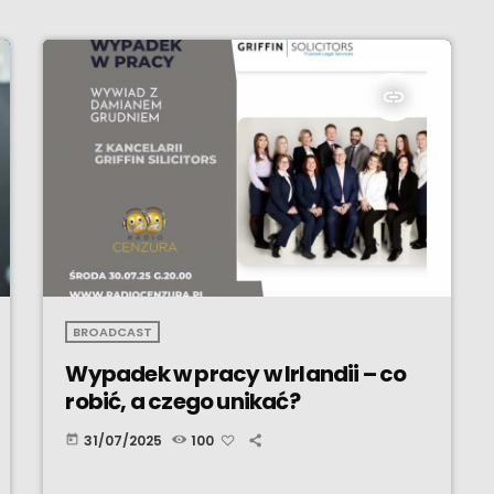
insert_link
BROADCAST
Wypadek w pracy w Irlandii – co
robić, a czego unikać?
31/07/2025
100
today