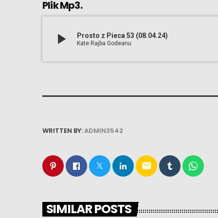
Plik Mp3.
play_arrow
Prosto z Pieca 53 (08.04.24)
Kate Rajba Godeanu
WRITTEN BY:
ADMIN3542
email
SIMILAR POSTS