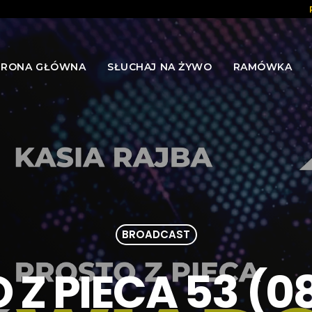
TRONA GŁÓWNA
SŁUCHAJ NA ŻYWO
RAMÓWKA
BROADCAST
Z PIECA 53 (0