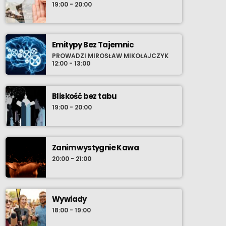
19:00 - 20:00
idee tradycji oraz patriotyzmu odnajdują się w
realiach XXI wieku. Emisja - w co drugą
niedzielę, zapraszamy.
Emitypy Bez Tajemnic
PROWADZI MIROSŁAW MIKOŁAJCZYK
12:00 - 13:00
Bliskość bez tabu
19:00 - 20:00
Zanim wystygnie Kawa
20:00 - 21:00
Wywiady
18:00 - 19:00