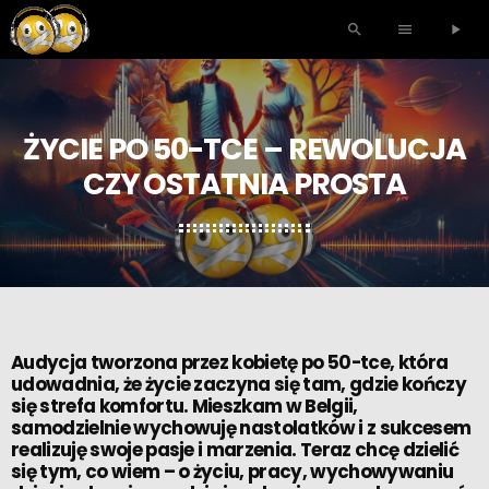
search
menu
play_arrow
ŻYCIE PO 50-TCE – REWOLUCJA
CZY OSTATNIA PROSTA
Audycja tworzona przez kobietę po 50-tce, która
udowadnia, że życie zaczyna się tam, gdzie kończy
się strefa komfortu. Mieszkam w Belgii,
samodzielnie wychowuję nastolatków i z sukcesem
realizuję swoje pasje i marzenia. Teraz chcę dzielić
się tym, co wiem – o życiu, pracy, wychowywaniu