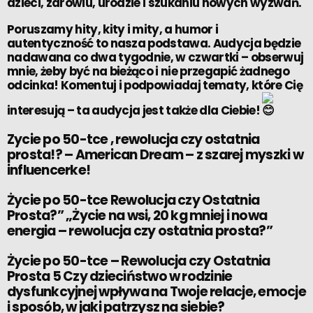
dzieci, zdrowiu, urodzie i szukaniu nowych wyzwań.
Poruszamy hity, kity i mity, a humor i
autentyczność to nasza podstawa. Audycja będzie
nadawana co dwa tygodnie, w czwartki – obserwuj
mnie, żeby być na bieżąco i nie przegapić żadnego
odcinka! Komentuj i podpowiadaj tematy, które Cię
interesują – ta audycja jest także dla Ciebie!
Zycie po 50-tce , rewolucja czy ostatnia
prosta!? – American Dream – z szarej myszki w
influencerke!
Życie po 50-tce Rewolucja czy Ostatnia
Prosta?” „Życie na wsi, 20 kg mniej i nowa
energia – rewolucja czy ostatnia prosta?”
Życie po 50-tce – Rewolucja czy Ostatnia
Prosta 5 Czy dzieciństwo w rodzinie
dysfunkcyjnej wpływa na Twoje relacje, emocje
i sposób, w jaki patrzysz na siebie?