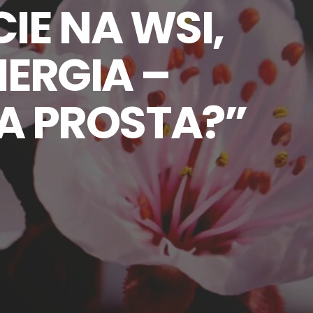
IE NA WSI,
NERGIA –
A PROSTA?”