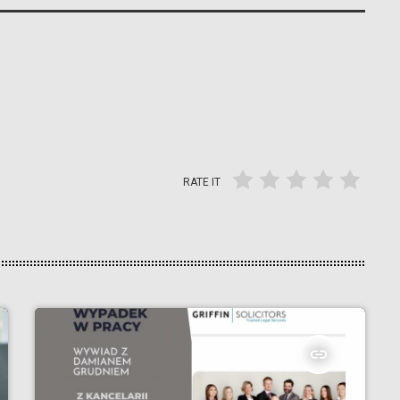
RATE IT
insert_link