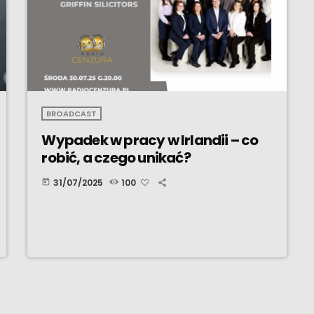
BROADCAST
Wypadek w pracy w Irlandii – co
robić, a czego unikać?
31/07/2025
100
today