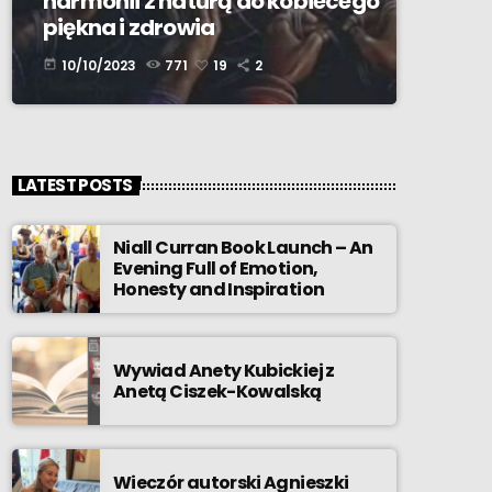
harmonii z naturą do kobiecego
piękna i zdrowia
10/10/2023
771
19
2
today
LATEST POSTS
Niall Curran Book Launch – An
Evening Full of Emotion,
Honesty and Inspiration
Wywiad Anety Kubickiej z
Anetą Ciszek-Kowalską
Wieczór autorski Agnieszki