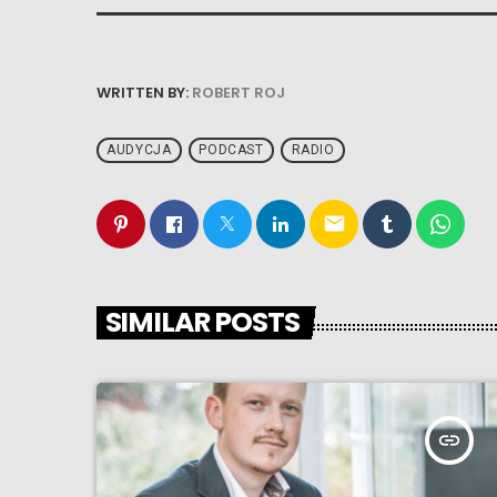
WRITTEN BY:
ROBERT ROJ
AUDYCJA
PODCAST
RADIO
email
SIMILAR POSTS
insert_link