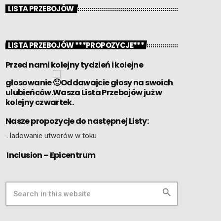
LISTA PRZEBOJÓW
LISTA PRZEBOJÓW ***PROPOZYCJE***
Przed nami kolejny tydzień i kolejne
głosowanie
Oddawajcie głosy na swoich
ulubieńców.Wasza Lista Przebojów już w
kolejny czwartek.
Nasze propozycje do następnej Listy:
…ladowanie utworów w toku
Inclusion – Epicentrum
search