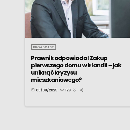
BROADCAST
Prawnik odpowiada! Zakup
pierwszego domu w Irlandii – jak
uniknąć kryzysu
mieszkaniowego?
05/08/2025
129
today