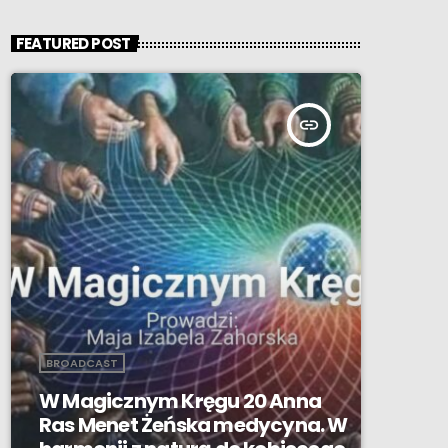
FEATURED POST
insert_link
BROADCAST
W Magicznym Kręgu 20 Anna
Ras Menet Żeńska medycyna. W