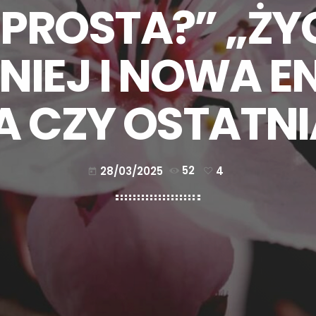
PROSTA?” „ŻYC
NIEJ I NOWA E
 CZY OSTATNI
28/03/2025
52
4
today