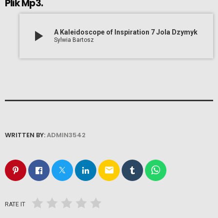
Plik Mp3.
play_arrow
A Kaleidoscope of Inspiration 7 Jola Dzymyk
Sylwia Bartosz
WRITTEN BY:
ADMIN3542
email
RATE IT