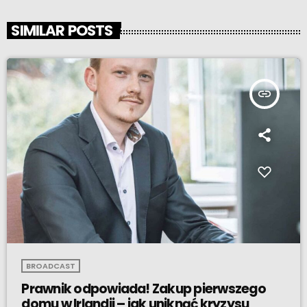
SIMILAR POSTS
insert_link
BROADCAST
Prawnik odpowiada! Zakup pierwszego
domu w Irlandii – jak uniknąć kryzysu