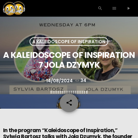
search
menu
play_arrow
A KALEIDOSCOPE OF INSPIRATION
A KALEIDOSCOPE OF INSPIRATION
7 JOLA DZYMYK
14/08/2024
34
today
share
email
In the program “Kaleidoscope of Inspiration,”
Sylwia Bartosz talks with Jola Dzumyk, the founder