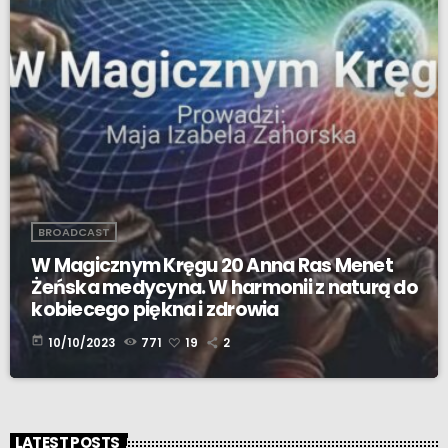
BROADCAST
W Magicznym Kręgu 20 Anna Ras Menet
Żeńska medycyna. W harmonii z naturą do
kobiecego piękna i zdrowia
today
10/10/2023
771
19
2
LATEST POSTS