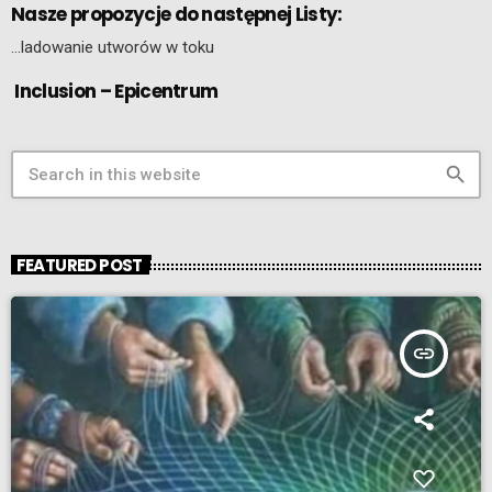
Nasze propozycje do następnej Listy:
…ladowanie utworów w toku
Inclusion – Epicentrum
search
FEATURED POST
insert_link