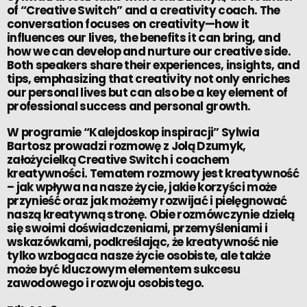
of “Creative Switch” and a creativity coach. The
conversation focuses on creativity—how it
influences our lives, the benefits it can bring, and
how we can develop and nurture our creative side.
Both speakers share their experiences, insights, and
tips, emphasizing that creativity not only enriches
our personal lives but can also be a key element of
professional success and personal growth.
W programie “Kalejdoskop inspiracji” Sylwia
Bartosz prowadzi rozmowę z Jolą Dzumyk,
założycielką Creative Switch i coachem
kreatywności. Tematem rozmowy jest kreatywność
– jak wpływa na nasze życie, jakie korzyści może
przynieść oraz jak możemy rozwijać i pielęgnować
naszą kreatywną stronę. Obie rozmówczynie dzielą
się swoimi doświadczeniami, przemyśleniami i
wskazówkami, podkreślając, że kreatywność nie
tylko wzbogaca nasze życie osobiste, ale także
może być kluczowym elementem sukcesu
zawodowego i rozwoju osobistego.