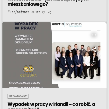
mieszkaniowego?
today
05/08/2025
126
insert_link
BROADCAST
Wypadek w pracy w Irlandii – co robić, a