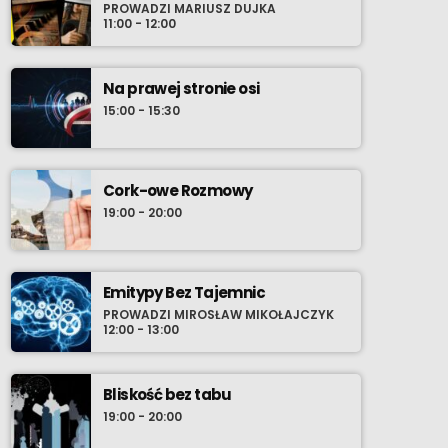
PROWADZI MARIUSZ DUJKA
muzycznych. Stamtąd rzeką bardziej
11:00 - 12:00
świadomych wyborów wieku młodzieńczego,
wprost do oceanu współczesności gdzie
szanse wyłowienia najnowszego, osobistego
Na prawej stronie osi
przeboju zdają się być nieskończone. Nie
15:00 - 15:30
chowaj zatem w środowy wieczór swoich
przyborów do relaksu i ustaw radio-komputer
na Radio Cenzura o 21:30 polskiego czasu.
Cork-owe Rozmowy
19:00 - 20:00
Emitypy Bez Tajemnic
PROWADZI MIROSŁAW MIKOŁAJCZYK
12:00 - 13:00
Bliskość bez tabu
19:00 - 20:00