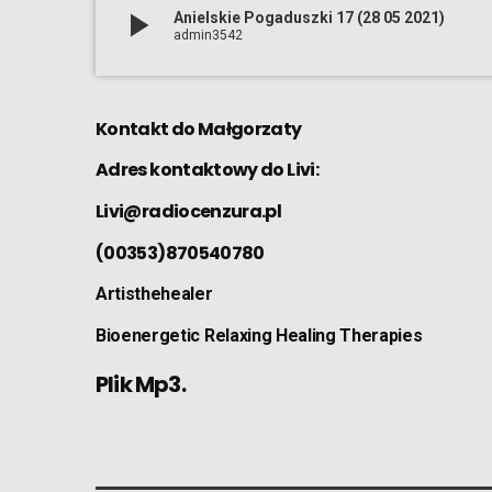
play_arrow
Anielskie Pogaduszki 17 (28 05 2021)
admin3542
Kontakt do Małgorzaty
Adres kontaktowy do Livi:
Livi@radiocenzura.pl
(00353)870540780
Artisthehealer
Bioenergetic Relaxing Healing Therapies
Plik Mp3.