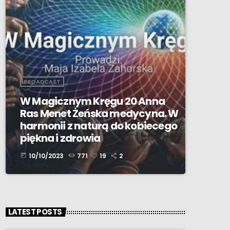
BROADCAST
W Magicznym Kręgu 20 Anna
Ras Menet Żeńska medycyna. W
harmonii z naturą do kobiecego
piękna i zdrowia
10/10/2023
771
19
2
today
LATEST POSTS