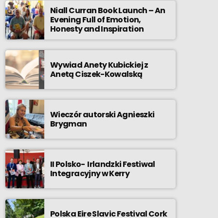
Niall Curran Book Launch – An
Evening Full of Emotion,
Honesty and Inspiration
Wywiad Anety Kubickiej z
Anetą Ciszek-Kowalską
Wieczór autorski Agnieszki
Brygman
II Polsko- Irlandzki Festiwal
Integracyjny w Kerry
Polska Eire Slavic Festival Cork