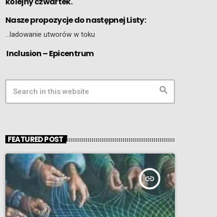
kolejny czwartek.
Nasze propozycje do następnej Listy:
…ladowanie utworów w toku
Inclusion – Epicentrum
search
FEATURED POST
insert_link