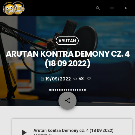
search
menu
play_arrow
ARUTAN
ARUTAN KONTRA DEMONY CZ. 4
(18 09 2022)
19/09/2022
58
today
share
email
play_arrow
Arutan kontra Demony cz. 4 (18 09 2022)