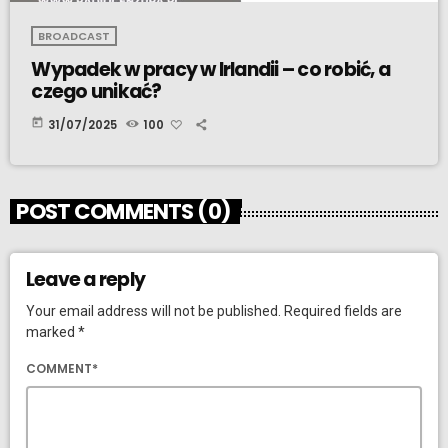
BROADCAST
Wypadek w pracy w Irlandii – co robić, a
czego unikać?
today
31/07/2025
100
POST COMMENTS (0)
Leave a reply
Your email address will not be published. Required fields are
marked *
COMMENT*