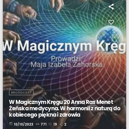
BROADCAST
W Magicznym Kręgu 20 Anna Ras Menet
Żeńska medycyna. W harmonii z naturą do
kobiecego piękna i zdrowia
today
10/10/2023
771
19
2