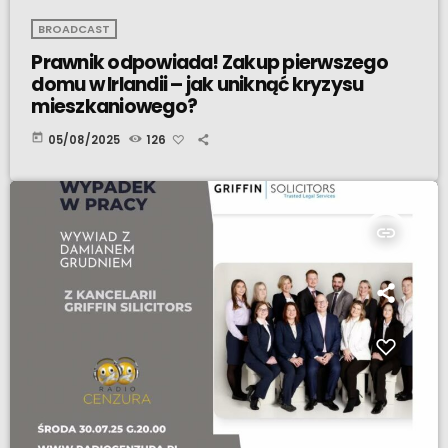
BROADCAST
Prawnik odpowiada! Zakup pierwszego
domu w Irlandii – jak uniknąć kryzysu
mieszkaniowego?
today
05/08/2025
126
insert_link