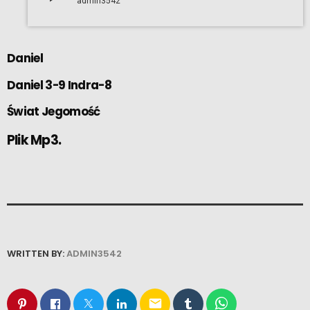
admin3542
Daniel
Daniel 3-9 Indra-8
Świat Jegomość
Plik Mp3.
WRITTEN BY:
ADMIN3542
email