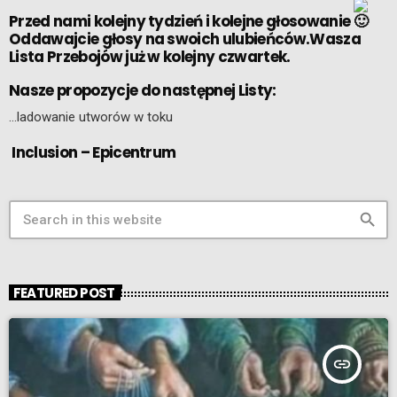
Przed nami kolejny tydzień i kolejne głosowanie
Oddawajcie głosy na swoich ulubieńców.Wasza
Lista Przebojów już w kolejny czwartek.
Nasze propozycje do następnej Listy:
…ladowanie utworów w toku
Inclusion – Epicentrum
search
FEATURED POST
insert_link