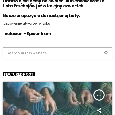
Oddawajcie głosy na swoich ulubieńców.Wasza
Lista Przebojów już w kolejny czwartek.
Nasze propozycje do następnej Listy:
…ladowanie utworów w toku
Inclusion – Epicentrum
search
FEATURED POST
insert_link