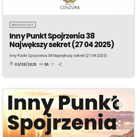
BROADCAST
Inny Punkt Spojrzenia 38
Najwększy sekret (27 04 2025)
Inny Punkt Spojrzenia 38 Najwększy sekret (27 04 2025)
today
03/05/2025
55
insert_link