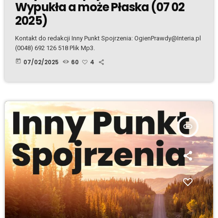
Wypukła a może Płaska (07 02
2025)
Kontakt do redakcji Inny Punkt Spojrzenia: OgienPrawdy@Interia.pl
(0048) 692 126 518 Plik Mp3.
today
07/02/2025
60
4
insert_link