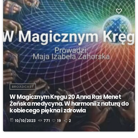
BROADCAST
W Magicznym Kręgu 20 Anna Ras Menet
Żeńska medycyna. W harmonii z naturą do
kobiecego piękna i zdrowia
today
10/10/2023
771
19
2