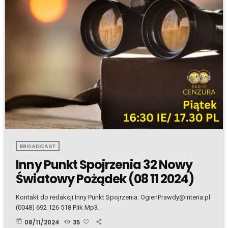
BROADCAST
Inny Punkt Spojrzenia 32 Nowy
Światowy Pożądek (08 11 2024)
Kontakt do redakcji Inny Punkt Spojrzenia: OgienPrawdy@Interia.pl
(0048) 692 126 518 Plik Mp3.
today
08/11/2024
35