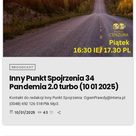
BROADCAST
Inny Punkt Spojrzenia 34
Pandemia 2.0 turbo (10 01 2025)
Kontakt do redakcji Inny Punkt Spojrzenia: OgienPrawdy@Interia.pl
(0048) 692 126 518 Plik Mp3.
today
10/01/2025
43