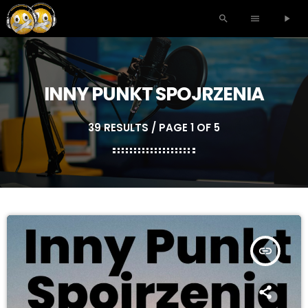
search
menu
play_arrow
INNY PUNKT SPOJRZENIA
39 RESULTS / PAGE 1 OF 5
insert_link