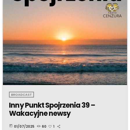
BROADCAST
Inny Punkt Spojrzenia 39 –
Wakacyjne newsy
today
01/07/2025
60
1