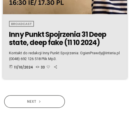
BROADCAST
Inny Punkt Spojrzenia 31 Deep
state, deep fake (11 10 2024)
Kontakt do redakcji Inny Punkt Spojrzenia: OgienPrawdy@Interia.pl
(0048) 692 126 518 Plik Mp3.
today
11/10/2024
33
NEXT
navigate_next