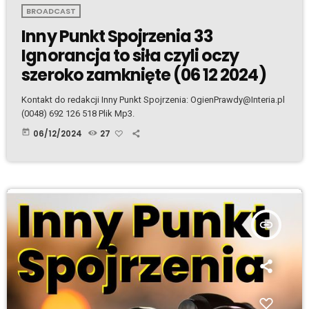
BROADCAST
Inny Punkt Spojrzenia 33
Ignorancja to siła czyli oczy
szeroko zamknięte (06 12 2024)
Kontakt do redakcji Inny Punkt Spojrzenia: OgienPrawdy@Interia.pl
(0048) 692 126 518 Plik Mp3.
today
06/12/2024
27
insert_link