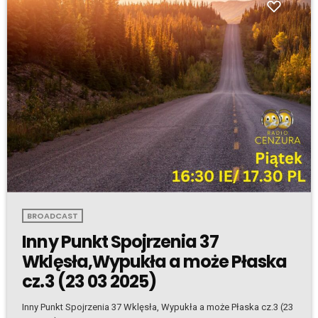
BROADCAST
Inny Punkt Spojrzenia 37
Wklęsła,Wypukła a może Płaska
cz.3 (23 03 2025)
Inny Punkt Spojrzenia 37 Wklęsła, Wypukła a może Płaska cz.3 (23