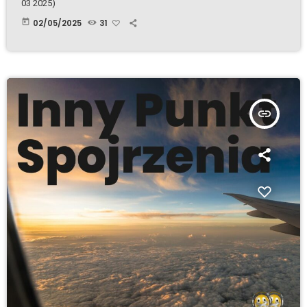
03 2025)
today
02/05/2025
31
insert_link