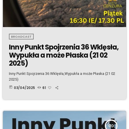
BROADCAST
Inny Punkt Spojrzenia 36 Wklęsła,
Wypukła a może Płaska (21 02
2025)
Inny Punkt Spojrzenia 36 Wklęsła,Wypukła a może Płaska (21 02
2025)
today
03/04/2025
61
insert_link