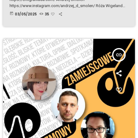
https://www.instagram.com/andrzej_d_smolen/ Róża Wigeland
https://rozawigeland.com/ Natalia Sobiecka
today
03/05/2025
35
https://www.facebook.com/profile.php?id=61561391607871
Felietony: Róża Wigeland – Klient nasz partner
https://emigraniada.com/klient-nasz-partner Natalia Sobiecka –
Klient to nie mój pan https://emigraniada.com/klient-to-nie-moj-
pan Andrzej Smoleń – Panie! Kto to Panu tak spier...
https://emigraniada.com/panie-kto-to-panu-tak-spier
insert_link