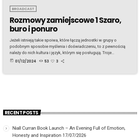
BROADCAST
Rozmowy zamiejscowe 1 Szaro,
buro i ponuro
Jeżeli istnieją takie spoiwa, które łączą jednostki w grupy o
podobnym sposobie myślenia i doświadczeniu, to z pewnością
należy do nich kultura i język, którym się posługują. Troje
felietonistów portalu publicystyczno-kulturalnego
today
01/12/2024
53
3
emigraniada.com spotyka się co miesiąc by najpierw opisać jedno
nurtujące i dotyczące nas wszystkich zagadnienie, a później
skonfrontować swoje punkty widzenia. Dołączcie i sprawdźcie,
czy myślicie podobnie? Poczytajcie, posłuchajcie i podzielcie się
Waszym punktem widzenia w komentarzach. Emigraniada.com
Andrzej […]
RECENT POSTS
Niall Curran Book Launch – An Evening Full of Emotion,
Honesty and Inspiration
17/07/2026