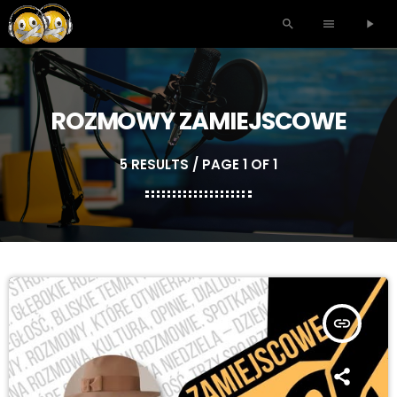
search
menu
play_arrow
ROZMOWY ZAMIEJSCOWE
5 RESULTS / PAGE 1 OF 1
insert_link