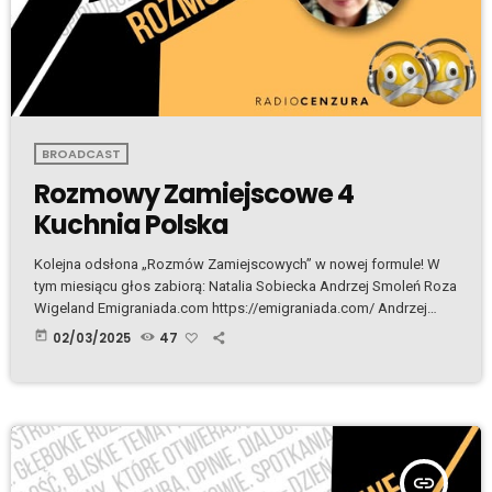
BROADCAST
Rozmowy Zamiejscowe 4
Kuchnia Polska
Kolejna odsłona „Rozmów Zamiejscowych” w nowej formule! W
tym miesiącu głos zabiorą: Natalia Sobiecka Andrzej Smoleń Roza
Wigeland Emigraniada.com https://emigraniada.com/ Andrzej
Smoleń https://www.instagram.com/andrzej_d_smolen/ Róża
today
02/03/2025
47
Wigeland https://rozawigeland.com/ Natalia Sobiecka
https://www.facebook.com/profile.php?id=61561391607871
Felietony: Andrzej Smoleń – Wędzone, kiszone
https://emigraniada.com/wedzone-kiszone Róża Wigeland –
Młoda Polska w kuchni https://emigraniada.com/mloda-polska-w-
kuchni Natalia Sobiecka – Kuchnia polska
insert_link
https://emigraniada.com/kuchnia-polska #Emigraniada