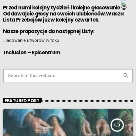
Przed nami kolejny tydzień i kolejne głosowanie
Oddawajcie głosy na swoich ulubieńców.Wasza
Lista Przebojów już w kolejny czwartek.
Nasze propozycje do następnej Listy:
…ladowanie utworów w toku
Inclusion – Epicentrum
search
FEATURED POST
insert_link