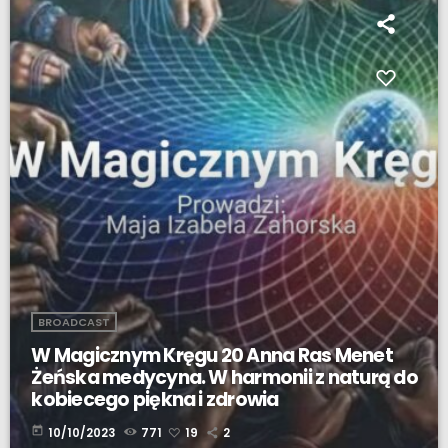
BROADCAST
W Magicznym Kręgu 20 Anna Ras Menet
Żeńska medycyna. W harmonii z naturą do
kobiecego piękna i zdrowia
today
10/10/2023
771
19
2