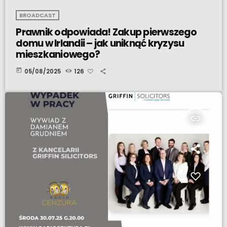
BROADCAST
Prawnik odpowiada! Zakup pierwszego
domu w Irlandii – jak uniknąć kryzysu
mieszkaniowego?
today
05/08/2025
126
insert_link