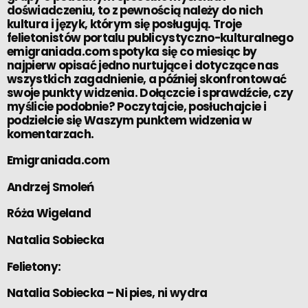
doświadczeniu, to z pewnością należy do nich
kultura i język, którym się posługują. Troje
felietonistów portalu publicystyczno-kulturalnego
emigraniada.com spotyka się co miesiąc by
najpierw opisać jedno nurtujące i dotyczące nas
wszystkich zagadnienie, a później skonfrontować
swoje punkty widzenia. Dołączcie i sprawdźcie, czy
myślicie podobnie? Poczytajcie, posłuchajcie i
podzielcie się Waszym punktem widzenia w
komentarzach.
Emigraniada.com
Andrzej Smoleń
Róża Wigeland
Natalia Sobiecka
Felietony:
Natalia Sobiecka –
Ni pies, ni wydra