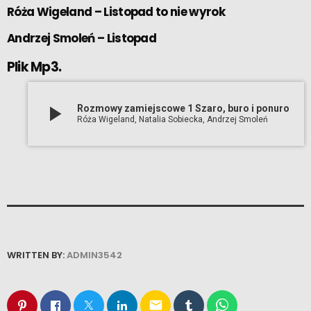
Róża Wigeland –
Listopad to nie wyrok
Andrzej Smoleń –
Listopad
Plik Mp3.
play_arrow
Rozmowy zamiejscowe 1 Szaro, buro i ponuro
Róża Wigeland, Natalia Sobiecka, Andrzej Smoleń
WRITTEN BY:
ADMIN3542
email