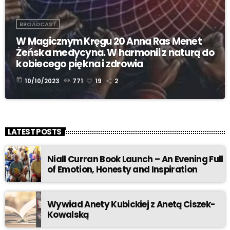
BROADCAST
W Magicznym Kręgu 20 Anna Ras Menet
Żeńska medycyna. W harmonii z naturą do
kobiecego piękna i zdrowia
today
10/10/2023
771
19
2
LATEST POSTS
Niall Curran Book Launch – An Evening Full
of Emotion, Honesty and Inspiration
Wywiad Anety Kubickiej z Anetą Ciszek-
Kowalską