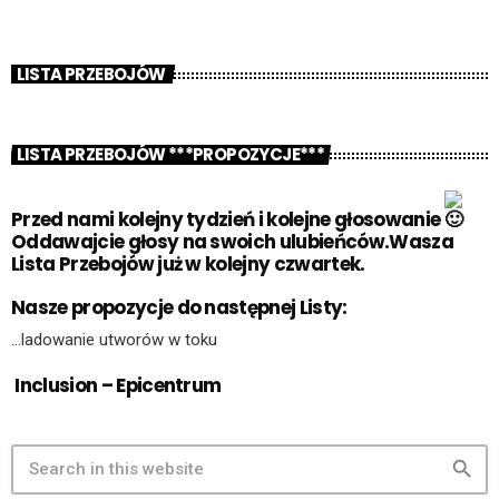
LISTA PRZEBOJÓW
LISTA PRZEBOJÓW ***PROPOZYCJE***
Przed nami kolejny tydzień i kolejne głosowanie
Oddawajcie głosy na swoich ulubieńców.Wasza
Lista Przebojów już w kolejny czwartek.
Nasze propozycje do następnej Listy:
…ladowanie utworów w toku
Inclusion – Epicentrum
search