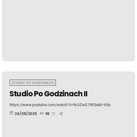
STUDIO PO GODZINACH
Studio Po Godzinach II
https://www.youtube.com/watch?v=NJiZwS1fK0s&t=65s
today
24/05/2020
36