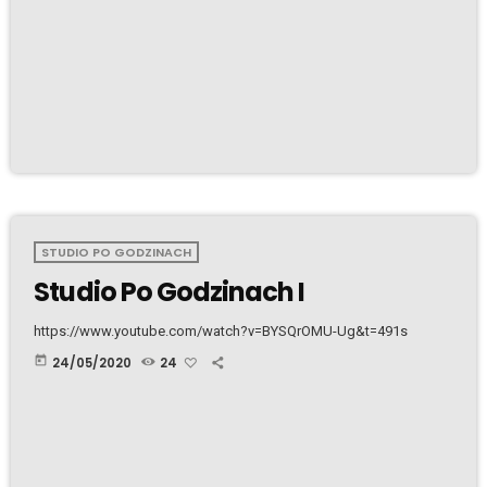
STUDIO PO GODZINACH
Studio Po Godzinach I
https://www.youtube.com/watch?v=BYSQrOMU-Ug&t=491s
today
24/05/2020
24