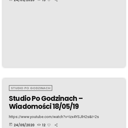
STUDIO PO GODZINACH
Studio Po Godzinach –
Wiadomości 18/05/19
https://www.youtube.com/watch?v=Izx4YSJlH2s&t=2s
today
24/05/2020
12