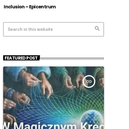
Inclusion – Epicentrum
search
FEATURED POST
insert_link