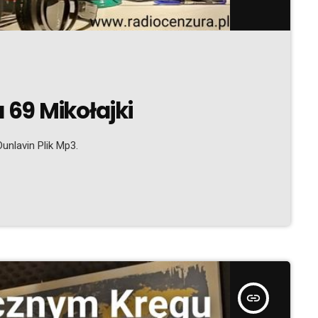
69 Mikołajki
unlavin Plik Mp3.
insert_link