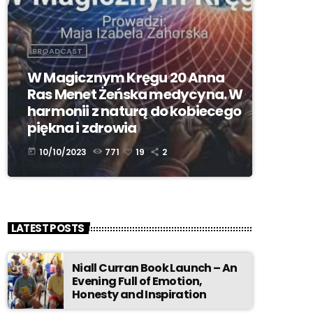
BROADCAST
W Magicznym Kręgu 20 Anna
Ras Menet Żeńska medycyna. W
harmonii z naturą do kobiecego
piękna i zdrowia
10/10/2023
771
19
2
today
LATEST POSTS
Niall Curran Book Launch – An
Evening Full of Emotion,
Honesty and Inspiration