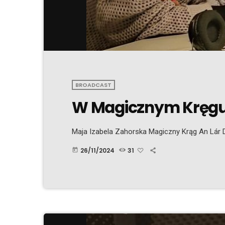
BROADCAST
W Magicznym Kręgu 6
Maja Izabela Zahorska Magiczny Krąg An Lár D
26/11/2024
31
today