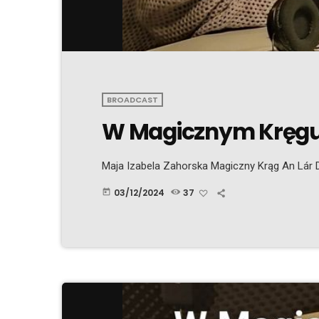
BROADCAST
W Magicznym Kręgu 
Maja Izabela Zahorska Magiczny Krąg An Lár D
03/12/2024
37
today