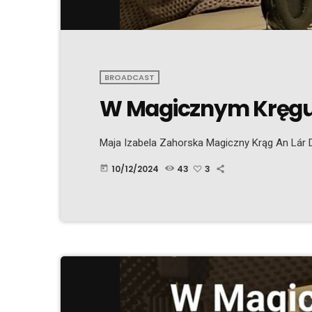
BROADCAST
W Magicznym Kręgu 
Maja Izabela Zahorska Magiczny Krąg An Lár D
10/12/2024
43
3
today