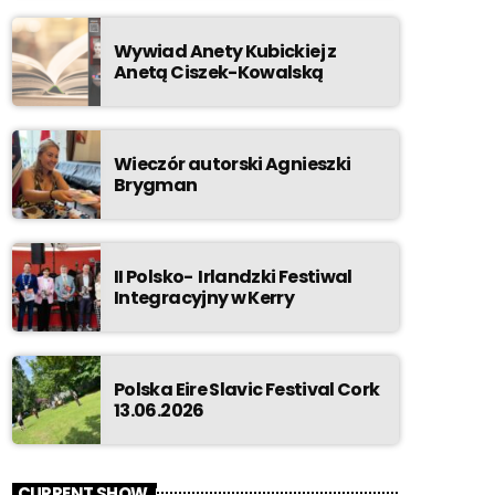
Wywiad Anety Kubickiej z
Anetą Ciszek-Kowalską
Wieczór autorski Agnieszki
Brygman
II Polsko- Irlandzki Festiwal
Integracyjny w Kerry
Polska Eire Slavic Festival Cork
13.06.2026
CURRENT SHOW