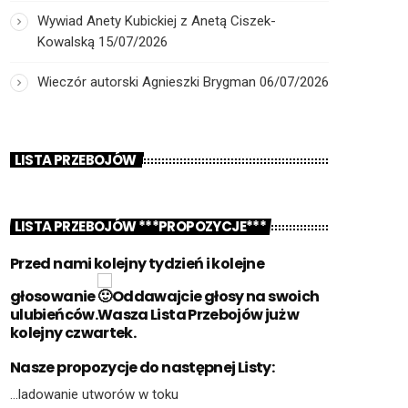
Wywiad Anety Kubickiej z Anetą Ciszek-
Kowalską
15/07/2026
Wieczór autorski Agnieszki Brygman
06/07/2026
LISTA PRZEBOJÓW
LISTA PRZEBOJÓW ***PROPOZYCJE***
Przed nami kolejny tydzień i kolejne
głosowanie
Oddawajcie głosy na swoich
ulubieńców.Wasza Lista Przebojów już w
kolejny czwartek.
Nasze propozycje do następnej Listy:
…ladowanie utworów w toku