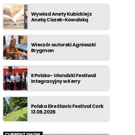
Wywiad Anety Kubickiej z
Anetą Ciszek-Kowalską
Wieczór autorski Agnieszki
Brygman
II Polsko- Irlandzki Festiwal
Integracyjny w Kerry
Polska Eire Slavic Festival Cork
13.06.2026
CURRENT SHOW