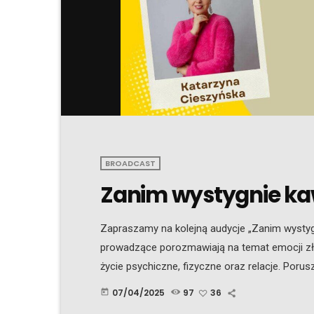
BROADCAST
Zanim wystygnie kaw
Zapraszamy na kolejną audycje „Zanim wystygn
prowadzące porozmawiają na temat emocji zło
życie psychiczne, fizyczne oraz relacje. Poru
złości i czym różni się ona od agresji. Zastan
07/04/2025
97
36
today
tradycyjnej medycynie chińskiej, z jaką porą r