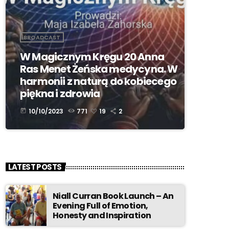
BROADCAST
W Magicznym Kręgu 20 Anna
Ras Menet Żeńska medycyna. W
harmonii z naturą do kobiecego
piękna i zdrowia
10/10/2023
771
19
2
today
LATEST POSTS
Niall Curran Book Launch – An
Evening Full of Emotion,
Honesty and Inspiration