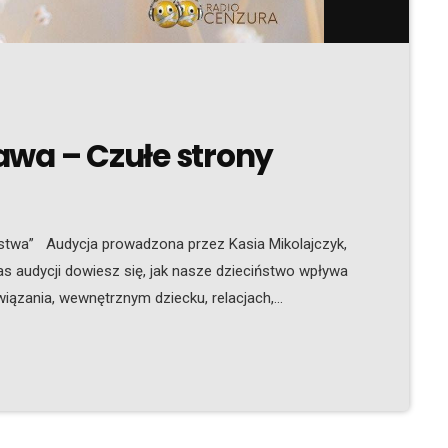
awa – Czułe strony
ństwa” Audycja prowadzona przez Kasia Mikolajczyk,
s audycji dowiesz się, jak nasze dzieciństwo wpływa
iązania, wewnętrznym dziecku, relacjach,
ugo. Czasem, by zrozumieć siebie dziś, trzeba wrócić
” wspaniałymi zapachami olejków eterycznych, które
zego […]