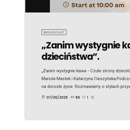
BROADCAST
„Zanim wystygnie k
dzieciństwa”.
„Zanim wystygnie kawa - Czułe strony dzieci
Mariola Mastek i Katarzyna Cieszyńska.Podcza
na dorosłe życie. Rozmawiamy o stylach przyw
autentyczności i tym, co zostaje z nami na dł
07/05/2025
85
1
today
do początku. Wszystko to będzie „przeplatane
są dla nas wsparciem w różnych chwilach nas