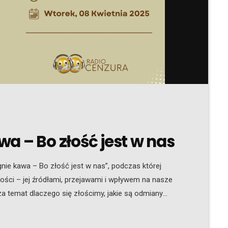
a – Bo złość jest w nas
ie kawa – Bo złość jest w nas”, podczas której
ści – jej źródłami, przejawami i wpływem na nasze
sza temat dlaczego się złościmy, jakie są odmiany
owią się także, jak złość jest postrzegana w
oku i innymi emocjami jest powiązana. […]