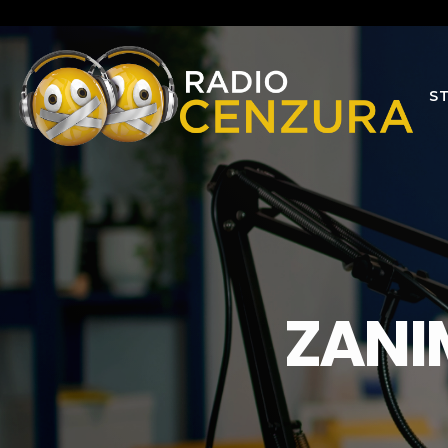
S
ZANI