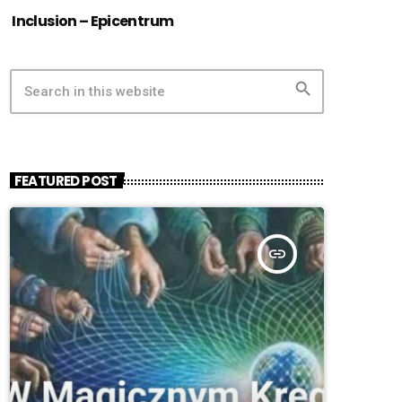
Inclusion – Epicentrum
search
FEATURED POST
insert_link