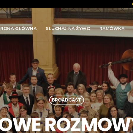
TRONA GŁÓWNA
SŁUCHAJ NA ŻYWO
RAMÓWKA
BROADCAST
OWE ROZMOWY