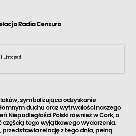
Relacja Radia Cenzura
1 Listopad
olaków, symbolizująca odzyskanie
ezłomnym duchu oraz wytrwałości naszego
ń Niepodległości Polski również w Cork, a
ć częścią tego wyjątkowego wydarzenia.
, przedstawia relację z tego dnia, pełną