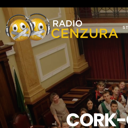
S
CORK-