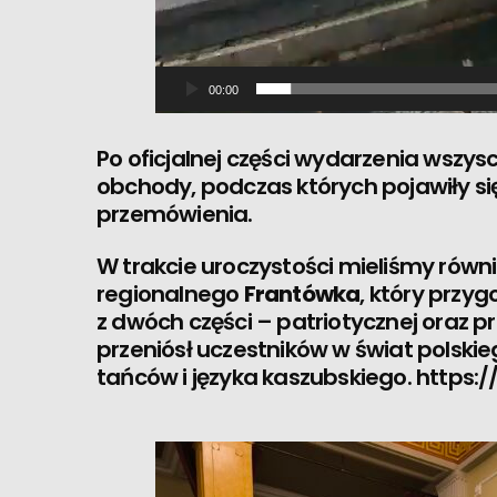
00:00
Po oficjalnej części wydarzenia wszyscy
obchody, podczas których pojawiły s
przemówienia.
W trakcie uroczystości mieliśmy równ
regionalnego
Frantówka
, który przy
z dwóch części – patriotycznej oraz p
przeniósł uczestników w świat polskieg
tańców i języka kaszubskiego.
https: