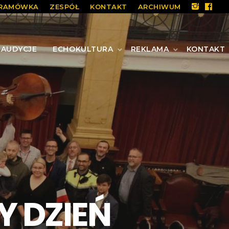
RAMÓWKA
ZESPÓŁ
KONTAKT
ARCHIWUM
AUDYCJE
ECHOKULTURA
REKLAMA
KONTAKT
 DZIEŃ