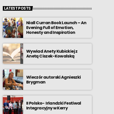
LATEST POSTS
Niall Curran Book Launch – An
Evening Full of Emotion,
Honesty and Inspiration
Wywiad Anety Kubickiej z
Anetą Ciszek-Kowalską
Wieczór autorski Agnieszki
Brygman
II Polsko- Irlandzki Festiwal
Integracyjny w Kerry