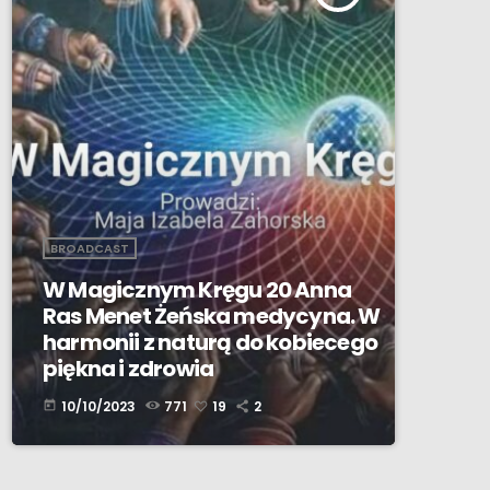
BROADCAST
W Magicznym Kręgu 20 Anna
Ras Menet Żeńska medycyna. W
harmonii z naturą do kobiecego
piękna i zdrowia
10/10/2023
771
19
2
today