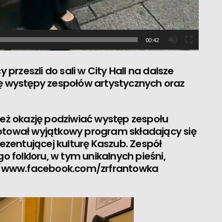
00:42
 przeszli do sali w City Hall na dalsze
ię występy zespołów artystycznych oraz
ież okazję podziwiać występ zespołu
gotował wyjątkowy program składający się
rezentującej kulturę Kaszub. Zespół
o folkloru, w tym unikalnych pieśni,
//www.facebook.com/zrfrantowka