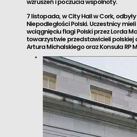
wzruszeń i poczucia wspólnoty.
7 listopada, w City Hall w Cork, odbyły
Niepodległości Polski. Uczestnicy miel
wciągnięciu flagi Polski przez Lorda 
towarzystwie przedstawicieli polskiej 
Artura Michalskiego oraz Konsula RP M
V
i
d
e
o
P
l
a
y
e
r