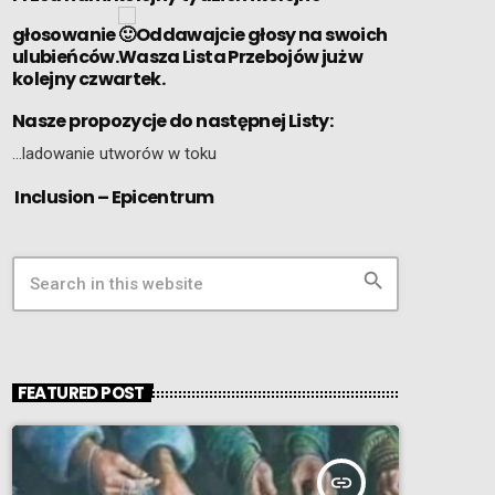
głosowanie
Oddawajcie głosy na swoich
ulubieńców.Wasza Lista Przebojów już w
kolejny czwartek.
Nasze propozycje do następnej Listy:
…ladowanie utworów w toku
Inclusion – Epicentrum
search
FEATURED POST
insert_link