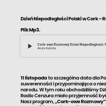
Dzień Niepodległości Polski w Cork – 
Plik Mp3.
play_arrow
Cork-owe Rozmowy Dzień Niepodległości 1
Aneta Kubicka
11 listopada
to szczególna data dla P
suwerenności i przypominająca o ni
narodu. W tym roku obchodziliśmy Dzie
Radio Cenzura miało przyjemność by
Nasz program,
„Cork-owe Rozmowy”