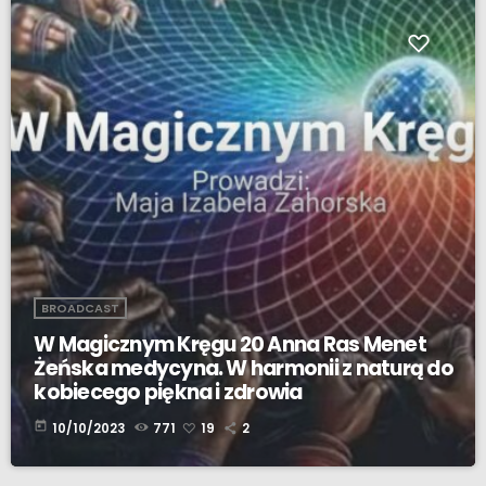
BROADCAST
W Magicznym Kręgu 20 Anna Ras Menet
Żeńska medycyna. W harmonii z naturą do
kobiecego piękna i zdrowia
today
10/10/2023
771
19
2