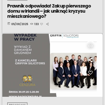
Prawnik odpowiada! Zakup pierwszego
domu w Irlandii – jak uniknąć kryzysu
mieszkaniowego?
today
05/08/2025
133
insert_link
BROADCAST