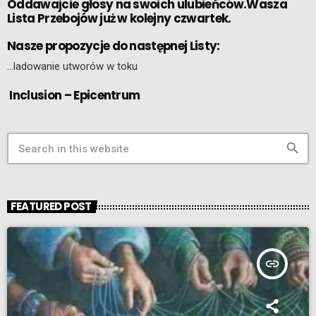
Oddawajcie głosy na swoich ulubieńców.Wasza
Lista Przebojów już w kolejny czwartek.
Nasze propozycje do następnej Listy:
…ladowanie utworów w toku
Inclusion – Epicentrum
search
FEATURED POST
insert_link