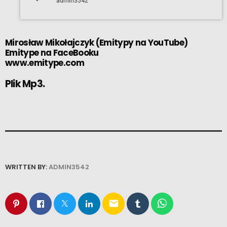
admin3542
Mirosław Mikołajczyk
(
Emitypy na YouTube
)
Emitype na FaceBooku
www.emitype.com
Plik Mp3.
WRITTEN BY:
ADMIN3542
email