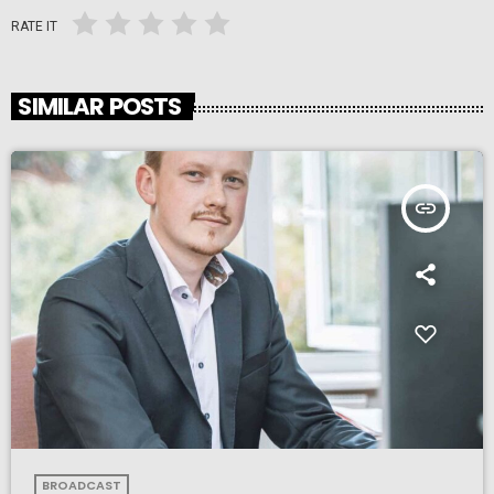
RATE IT
SIMILAR POSTS
insert_link
BROADCAST