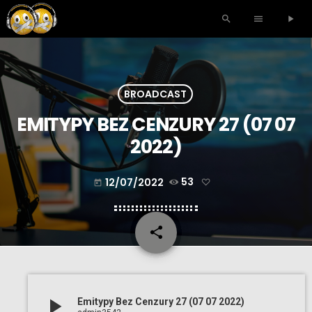
search
menu
play_arrow
BROADCAST
EMITYPY BEZ CENZURY 27 (07 07
2022)
12/07/2022
53
today
share
email
play_arrow
Emitypy Bez Cenzury 27 (07 07 2022)