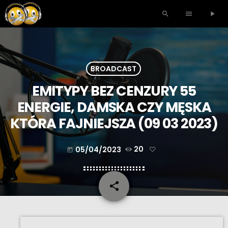
search
menu
play_arrow
BROADCAST
EMITYPY BEZ CENZURY 55
ENERGIE, DAMSKA CZY MĘSKA
KTÓRA FAJNIEJSZA (09 03 2023)
05/04/2023
20
today
share
email