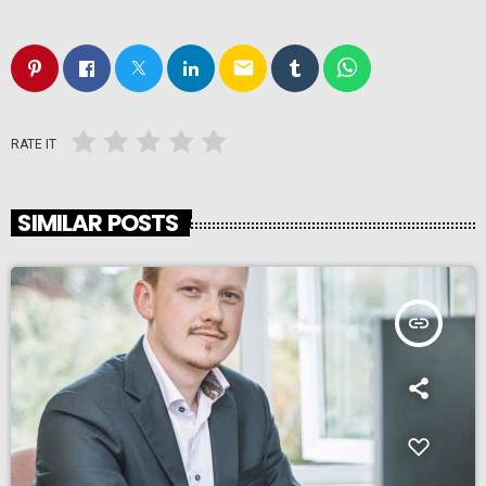
email
RATE IT
SIMILAR POSTS
insert_link