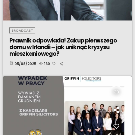
BROADCAST
Prawnik odpowiada! Zakup pierwszego
domu w Irlandii – jak uniknąć kryzysu
mieszkaniowego?
today
05/08/2025
130
insert_link