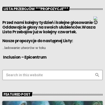
LISTA PRZEBOJÓW ***PROPOZYCJE***
Przed nami kolejny tydzień i kolejne głosowanie
Oddawajcie głosy na swoich ulubieńców.Wasza
Lista Przebojów już w kolejny czwartek.
Nasze propozycje do następnej Listy:
…ladowanie utworów w toku
Inclusion – Epicentrum
search
FEATURED POST