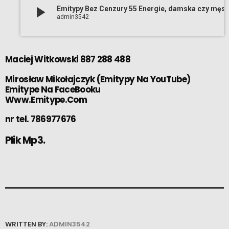
play_arrow
Emitypy Bez Cenzury 55 Energie, damska czy męska która
admin3542
Maciej Witkowski 887 288 488
Mirosław Mikołajczyk
(
Emitypy Na YouTube
)
Emitype Na FaceBooku
Www.Emitype.Com
nr tel. 786977676
Plik Mp3.
WRITTEN BY:
ADMIN3542