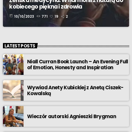
Żeńska medycyna. W harmonii z naturą do
kobiecego piękna i zdrowia
today
10/10/2023
771
19
2
LATEST POSTS
Niall Curran Book Launch – An Evening Full
of Emotion, Honesty and Inspiration
Wywiad Anety Kubickiej z Anetą Ciszek-
Kowalską
Wieczór autorski Agnieszki Brygman