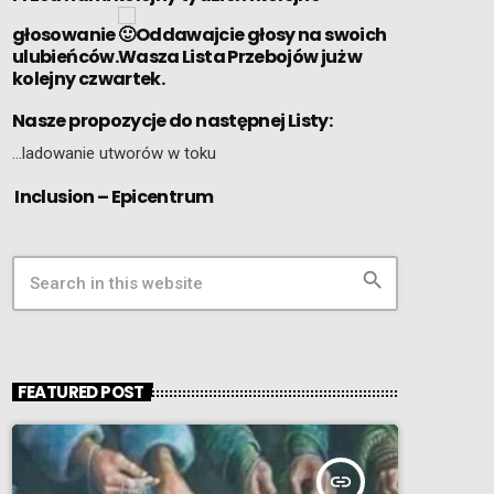
głosowanie
Oddawajcie głosy na swoich
ulubieńców.Wasza Lista Przebojów już w
kolejny czwartek.
Nasze propozycje do następnej Listy:
…ladowanie utworów w toku
Inclusion – Epicentrum
search
FEATURED POST
insert_link