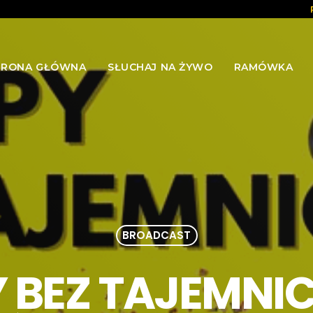
TRONA GŁÓWNA
SŁUCHAJ NA ŻYWO
RAMÓWKA
BROADCAST
 BEZ TAJEMNIC