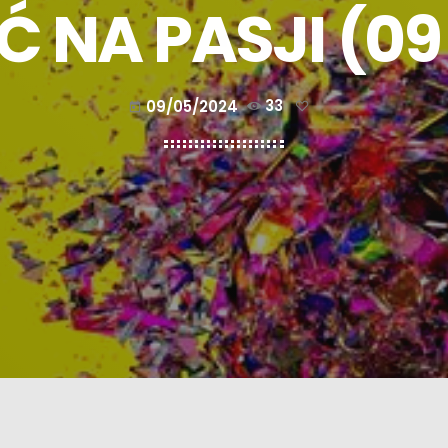
 NA PASJI (09
09/05/2024
33
today