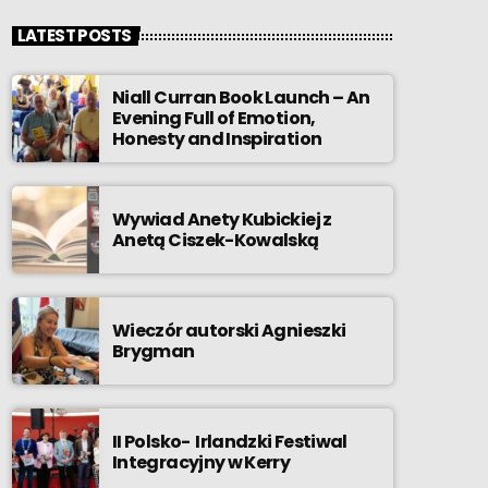
LATEST POSTS
Niall Curran Book Launch – An
Evening Full of Emotion,
Honesty and Inspiration
Wywiad Anety Kubickiej z
Anetą Ciszek-Kowalską
Wieczór autorski Agnieszki
Brygman
II Polsko- Irlandzki Festiwal
Integracyjny w Kerry