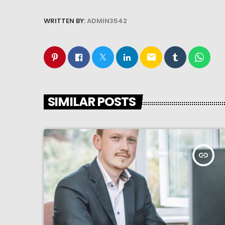
WRITTEN BY:
ADMIN3542
email
SIMILAR POSTS
insert_link