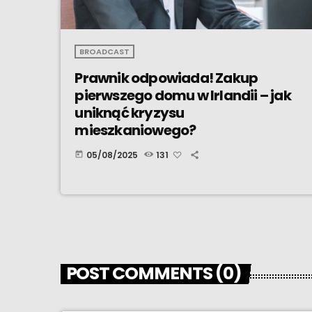
BROADCAST
Prawnik odpowiada! Zakup
pierwszego domu w Irlandii – jak
uniknąć kryzysu
mieszkaniowego?
05/08/2025
131
today
POST COMMENTS (0)