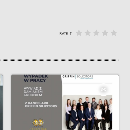
RATE IT
insert_link