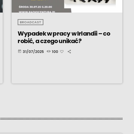
BROADCAST
Wypadek w pracy w Irlandii – co
robić, a czego unikać?
31/07/2025
100
today