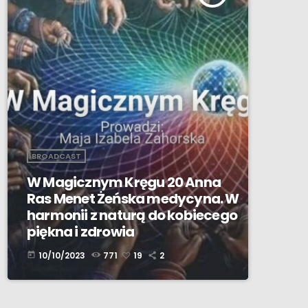
BROADCAST
W Magicznym Kręgu 20 Anna
Ras Menet Żeńska medycyna. W
harmonii z naturą do kobiecego
piękna i zdrowia
10/10/2023
771
19
2
today