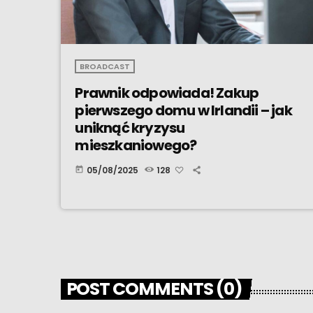
BROADCAST
Prawnik odpowiada! Zakup
pierwszego domu w Irlandii – jak
uniknąć kryzysu
mieszkaniowego?
05/08/2025
128
today
POST COMMENTS (0)