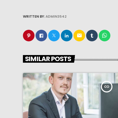
WRITTEN BY:
ADMIN3542
email
SIMILAR POSTS
insert_link