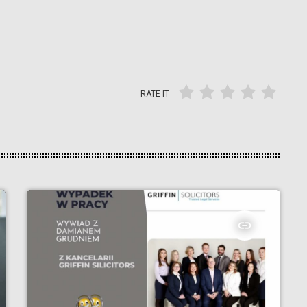
RATE IT
insert_link