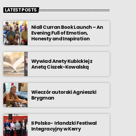
LATEST POSTS
Niall Curran Book Launch – An
Evening Full of Emotion,
Honesty and Inspiration
Wywiad Anety Kubickiej z
Anetą Ciszek-Kowalską
Wieczór autorski Agnieszki
Brygman
II Polsko- Irlandzki Festiwal
Integracyjny w Kerry