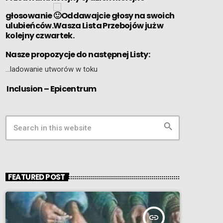
głosowanie
Oddawajcie głosy na swoich
ulubieńców.Wasza Lista Przebojów już w
kolejny czwartek.
Nasze propozycje do następnej Listy:
…ladowanie utworów w toku
Inclusion – Epicentrum
search
FEATURED POST
insert_link