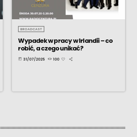
BROADCAST
Wypadek w pracy w Irlandii – co
robić, a czego unikać?
31/07/2025
100
today