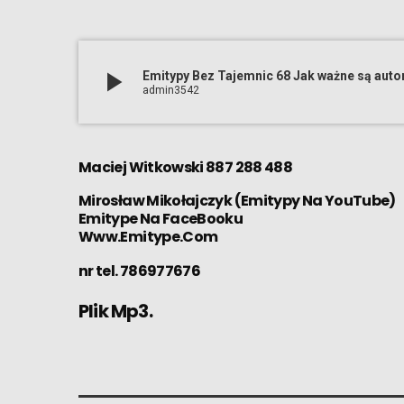
play_arrow
Emitypy Bez Tajemnic 68 Jak ważne są autor
admin3542
Maciej Witkowski 887 288 488
Mirosław Mikołajczyk
(
Emitypy Na YouTube
)
Emitype Na FaceBooku
Www.Emitype.Com
nr tel. 786977676
Plik Mp3.