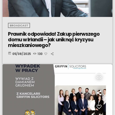
BROADCAST
Prawnik odpowiada! Zakup pierwszego
domu w Irlandii – jak uniknąć kryzysu
mieszkaniowego?
today
05/08/2025
130
insert_link