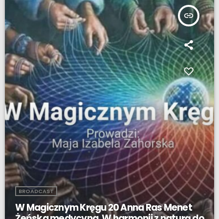
insert_link
BROADCAST
W Magicznym Kręgu 20 Anna Ras Menet
Żeńska medycyna. W harmonii z naturą do