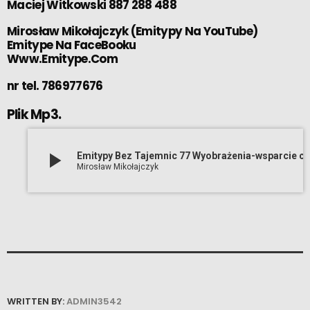
Maciej Witkowski 887 288 488
Mirosław Mikołajczyk
(
Emitypy Na YouTube
)
Emitype Na FaceBooku
Www.Emitype.Com
nr tel. 786977676
Plik Mp3.
play_arrow
Emitypy Bez Tajemnic 77 Wyobrażenia-wsparcie czy przeszko
Mirosław Mikołajczyk
WRITTEN BY:
ADMIN3542