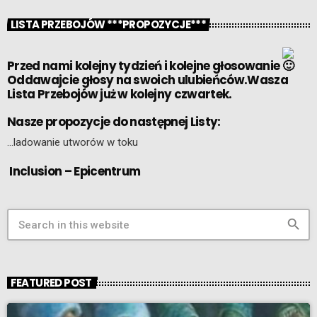
LISTA PRZEBOJÓW ***PROPOZYCJE***
Przed nami kolejny tydzień i kolejne głosowanie
Oddawajcie głosy na swoich ulubieńców.Wasza
Lista Przebojów już w kolejny czwartek.
Nasze propozycje do następnej Listy:
…ladowanie utworów w toku
Inclusion – Epicentrum
search
FEATURED POST