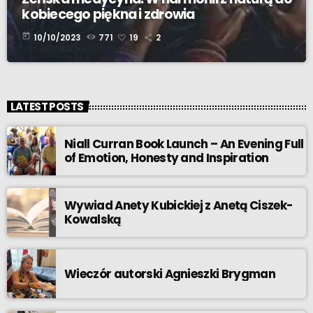
kobiecego piękna i zdrowia
today
10/10/2023
771
19
2
LATEST POSTS
Niall Curran Book Launch – An Evening Full
of Emotion, Honesty and Inspiration
Wywiad Anety Kubickiej z Anetą Ciszek-
Kowalską
Wieczór autorski Agnieszki Brygman