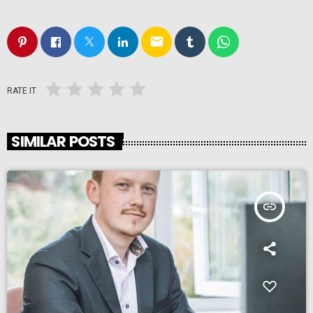
email
RATE IT
SIMILAR POSTS
insert_link