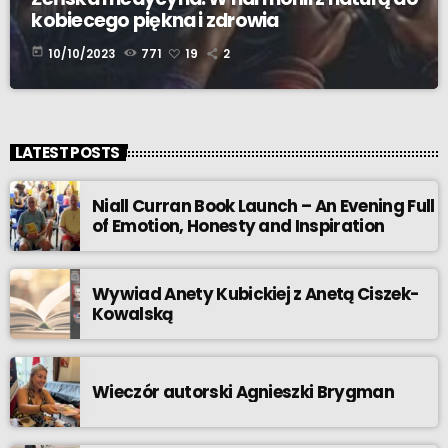
kobiecego piękna i zdrowia
today
10/10/2023
771
19
2
LATEST POSTS
Niall Curran Book Launch – An Evening Full
of Emotion, Honesty and Inspiration
Wywiad Anety Kubickiej z Anetą Ciszek-
Kowalską
Wieczór autorski Agnieszki Brygman