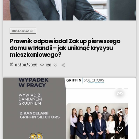
BROADCAST
Prawnik odpowiada! Zakup pierwszego
domu w Irlandii – jak uniknąć kryzysu
mieszkaniowego?
today
05/08/2025
128
insert_link