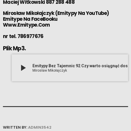
Maciej Witkowski 887 288 488
Mirosław Mikołajczyk
(
Emitypy Na YouTube
)
Emitype Na FaceBooku
Www.Emitype.Com
nr tel. 786977676
Plik Mp3.
play_arrow
Emitypy Bez Tajemnic 92 Czy warto osiągnąć doskonałość (25 01 2024)
Mirosław Mikołajczyk
WRITTEN BY:
ADMIN3542