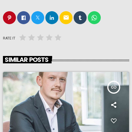
email
RATE IT
SIMILAR POSTS
insert_link