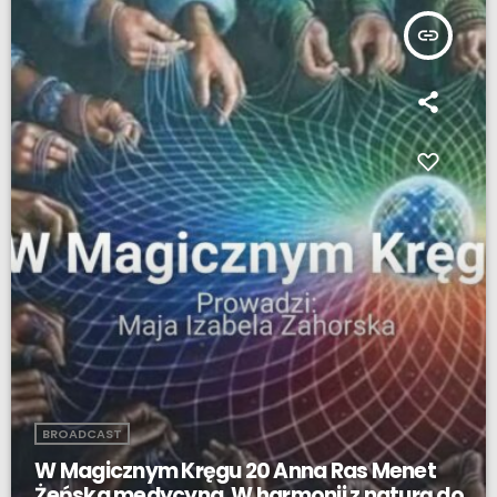
insert_link
BROADCAST
W Magicznym Kręgu 20 Anna Ras Menet
Żeńska medycyna. W harmonii z naturą do