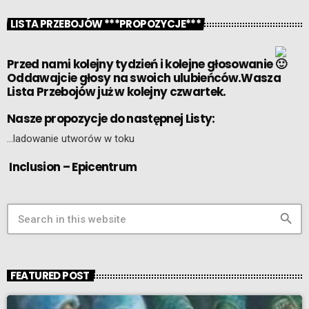
LISTA PRZEBOJÓW ***PROPOZYCJE***
Przed nami kolejny tydzień i kolejne głosowanie
Oddawajcie głosy na swoich ulubieńców.Wasza
Lista Przebojów już w kolejny czwartek.
Nasze propozycje do następnej Listy:
…ladowanie utworów w toku
Inclusion – Epicentrum
search
FEATURED POST