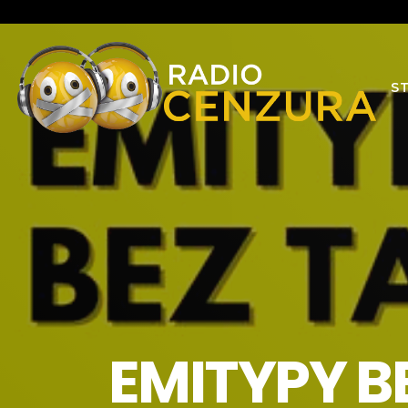
S
EMITYPY B