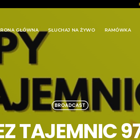
TRONA GŁÓWNA
SŁUCHAJ NA ŻYWO
RAMÓWKA
BROADCAST
EZ TAJEMNIC 9