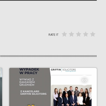
RATE IT
insert_link