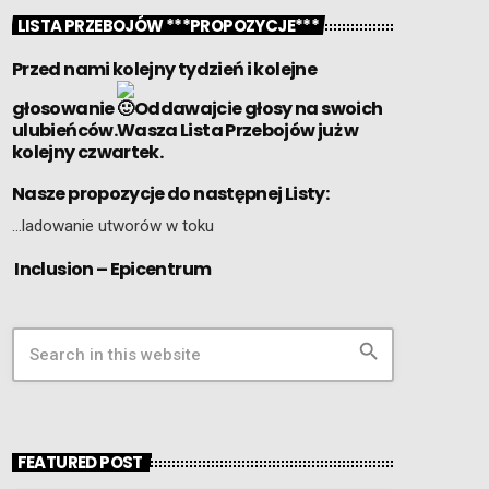
LISTA PRZEBOJÓW ***PROPOZYCJE***
Przed nami kolejny tydzień i kolejne
głosowanie
Oddawajcie głosy na swoich
ulubieńców.Wasza Lista Przebojów już w
kolejny czwartek.
Nasze propozycje do następnej Listy:
…ladowanie utworów w toku
Inclusion – Epicentrum
search
FEATURED POST