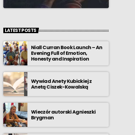
LATEST POSTS
Niall Curran Book Launch – An
Evening Full of Emotion,
Honesty and Inspiration
Wywiad Anety Kubickiej z
Anetą Ciszek-Kowalską
Wieczór autorski Agnieszki
Brygman