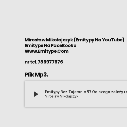
Mirosław Mikołajczyk (Emitypy Na YouTube)
Emitype Na FaceBooku
Www.Emitype.Com
nr tel. 786977676
Plik Mp3.
play_arrow
Emitypy Bez Tajemnic 97 Od czego zależy re
Mirosław Mikołajczyk