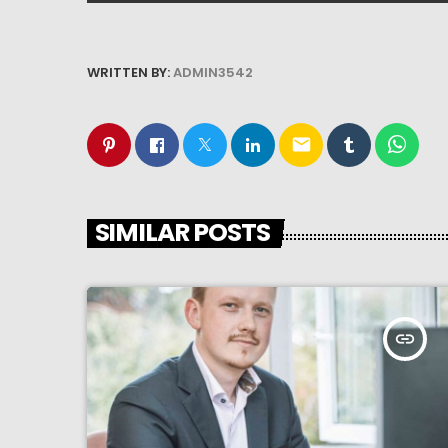
WRITTEN BY:
ADMIN3542
email
SIMILAR POSTS
insert_link