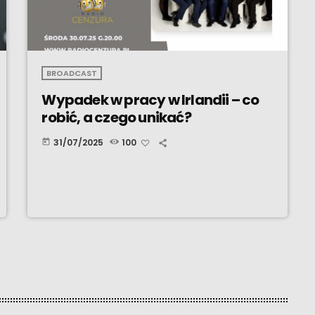
BROADCAST
Wypadek w pracy w Irlandii – co
robić, a czego unikać?
31/07/2025
100
today