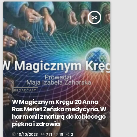
insert_link
BROADCAST
W Magicznym Kręgu 20 Anna
Ras Menet Żeńska medycyna. W
harmonii z naturą do kobiecego
piękna i zdrowia
10/10/2023
771
19
2
today