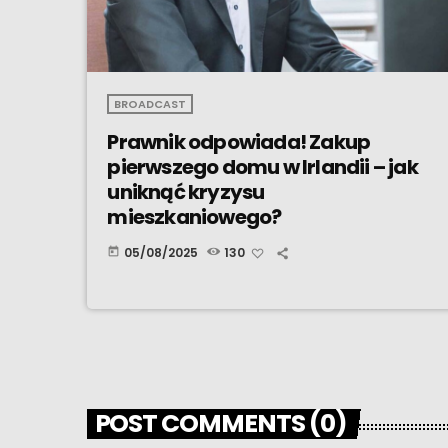
BROADCAST
Prawnik odpowiada! Zakup
pierwszego domu w Irlandii – jak
uniknąć kryzysu
mieszkaniowego?
05/08/2025
130
today
POST COMMENTS (0)