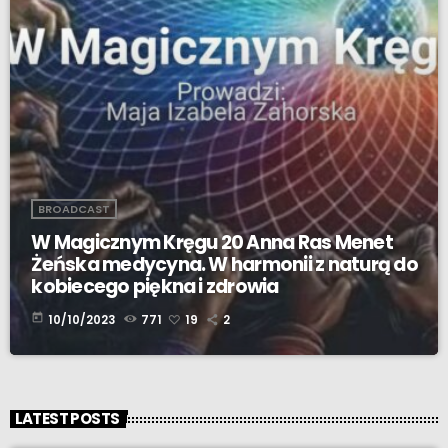
BROADCAST
W Magicznym Kręgu 20 Anna Ras Menet
Żeńska medycyna. W harmonii z naturą do
kobiecego piękna i zdrowia
today
10/10/2023
771
19
2
LATEST POSTS