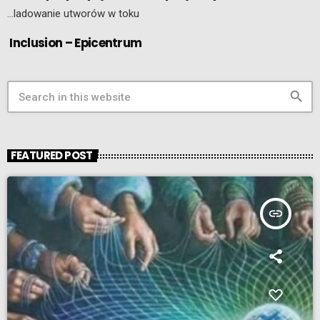
…ladowanie utworów w toku
Inclusion – Epicentrum
search
FEATURED POST
insert_link