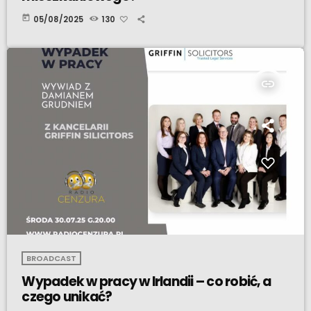
today
05/08/2025
130
insert_link
BROADCAST
Wypadek w pracy w Irlandii – co robić, a
czego unikać?