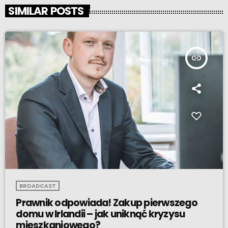
SIMILAR POSTS
insert_link
BROADCAST
Prawnik odpowiada! Zakup pierwszego
domu w Irlandii – jak uniknąć kryzysu
mieszkaniowego?