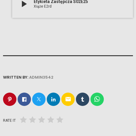
play_arrow
Etykieta Zastępcza S02E25
Xiąże E2rd
WRITTEN BY:
ADMIN3542
email
RATE IT