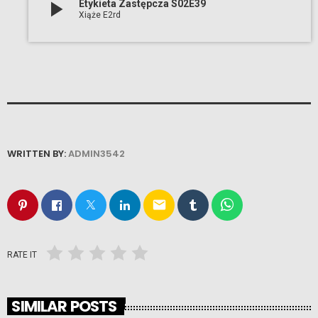
play_arrow
Etykieta Zastępcza S02E39
Xiąże E2rd
WRITTEN BY:
ADMIN3542
email
RATE IT
SIMILAR POSTS