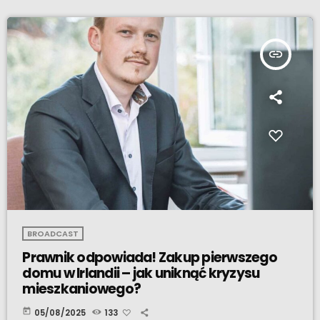
insert_link
BROADCAST
Prawnik odpowiada! Zakup pierwszego
domu w Irlandii – jak uniknąć kryzysu
mieszkaniowego?
today
05/08/2025
133