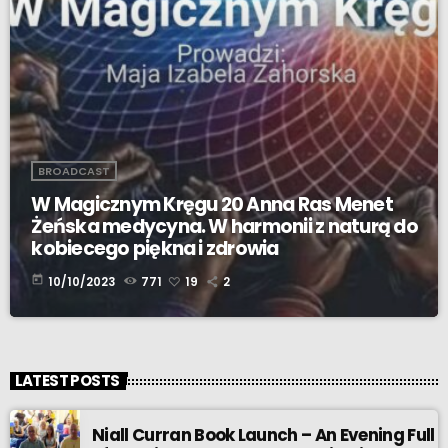
BROADCAST
W Magicznym Kręgu 20 Anna Ras Menet
Żeńska medycyna. W harmonii z naturą do
kobiecego piękna i zdrowia
today
10/10/2023
771
19
2
LATEST POSTS
Niall Curran Book Launch – An Evening Full