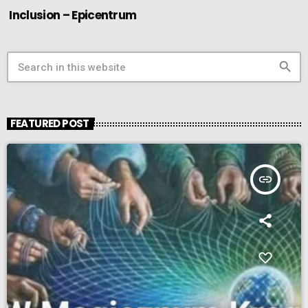
Inclusion – Epicentrum
search
FEATURED POST
insert_link