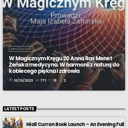
BROADCAST
W Magicznym Kręgu 20 Anna Ras Menet
Żeńska medycyna. W harmonii z naturą do
kobiecego piękna i zdrowia
today
10/10/2023
771
19
2
LATEST POSTS
Niall Curran Book Launch – An Evening Full