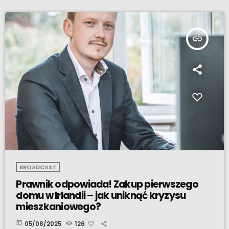
insert_link
BROADCAST
Prawnik odpowiada! Zakup pierwszego
domu w Irlandii – jak uniknąć kryzysu
mieszkaniowego?
today
05/08/2025
126