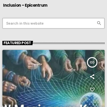
Inclusion – Epicentrum
search
FEATURED POST
insert_link