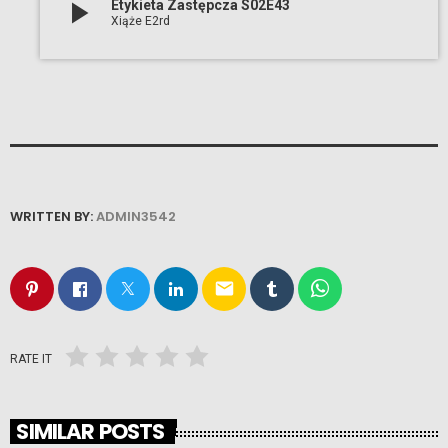
play_arrow
Etykieta Zastępcza S02E43
Xiąże E2rd
WRITTEN BY:
ADMIN3542
email
RATE IT
SIMILAR POSTS