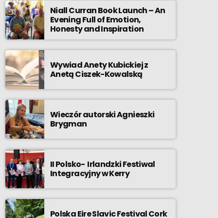
Niall Curran Book Launch – An
Evening Full of Emotion,
Honesty and Inspiration
Wywiad Anety Kubickiej z
Anetą Ciszek-Kowalską
Wieczór autorski Agnieszki
Brygman
II Polsko- Irlandzki Festiwal
Integracyjny w Kerry
Polska Eire Slavic Festival Cork