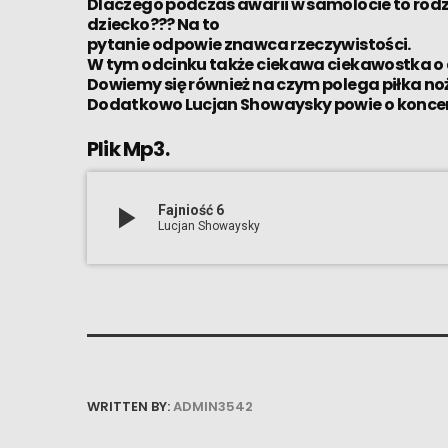
Dlaczego podczas awarii w samolocie to rodz
dziecko??? Na to
pytanie odpowie znawca rzeczywistości.
W tym odcinku także ciekawa ciekawostka o 
Dowiemy się również na czym polega piłka no
Dodatkowo Lucjan Showaysky powie o koncerci
Plik Mp3.
play_arrow
Fajniość 6
Lucjan Showaysky
WRITTEN BY:
ADMIN3542