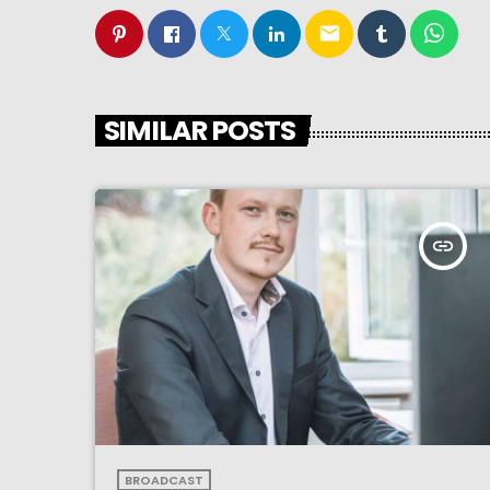
email
SIMILAR POSTS
insert_link
BROADCAST