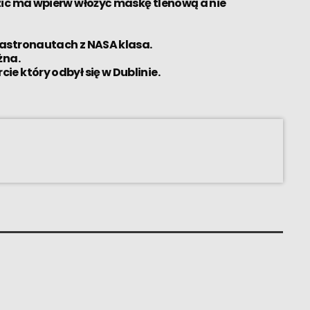
ic ma wpierw włożyć maskę tlenową a nie
astronautach z NASA klasa.
żna.
e który odbył się w Dublinie.