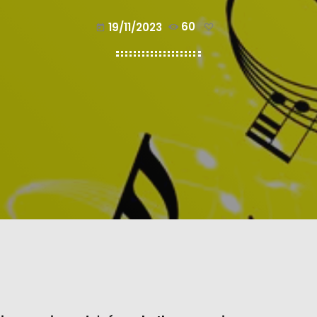
19/11/2023
60
today