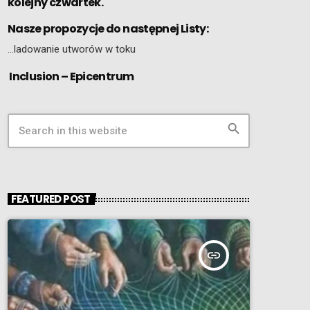
kolejny czwartek.
Nasze propozycje do następnej Listy:
…ladowanie utworów w toku
Inclusion – Epicentrum
search
FEATURED POST
insert_link