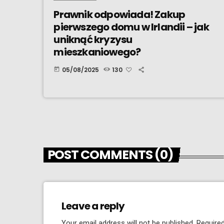
Prawnik odpowiada! Zakup
pierwszego domu w Irlandii – jak
uniknąć kryzysu
mieszkaniowego?
05/08/2025
130
today
POST COMMENTS (0)
Leave a reply
Your email address will not be published. Required