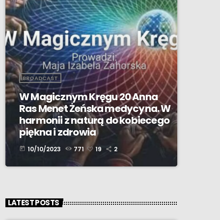
BROADCAST
W Magicznym Kręgu 20 Anna
Ras Menet Żeńska medycyna. W
harmonii z naturą do kobiecego
piękna i zdrowia
10/10/2023
771
19
2
today
LATEST POSTS