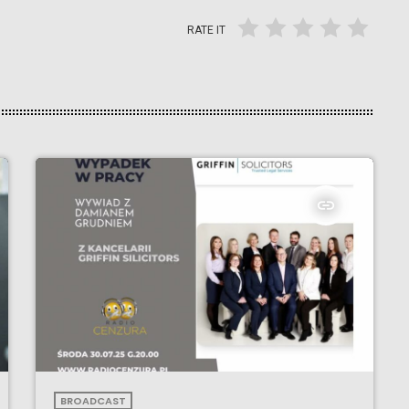
RATE IT
insert_link
BROADCAST