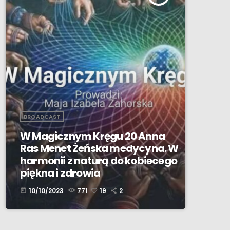
BROADCAST
W Magicznym Kręgu 20 Anna
Ras Menet Żeńska medycyna. W
harmonii z naturą do kobiecego
piękna i zdrowia
10/10/2023
771
19
2
today