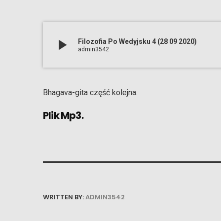
play_arrow
Filozofia Po Wedyjsku 4 (28 09 2020)
admin3542
Bhagava-gita część kolejna.
Plik Mp3.
WRITTEN BY:
ADMIN3542