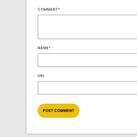
COMMENT*
NAME*
URL