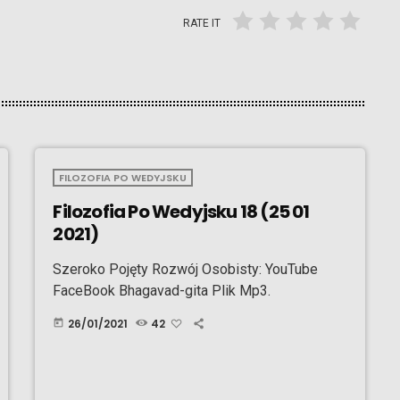
RATE IT
FILOZOFIA PO WEDYJSKU
Filozofia Po Wedyjsku 18 (25 01
2021)
Szeroko Pojęty Rozwój Osobisty: YouTube
FaceBook Bhagavad-gita Plik Mp3.
26/01/2021
42
today