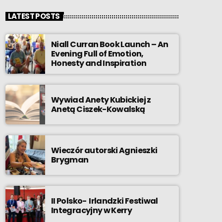
LATEST POSTS
Niall Curran Book Launch – An
Evening Full of Emotion,
Honesty and Inspiration
Wywiad Anety Kubickiej z
Anetą Ciszek-Kowalską
Wieczór autorski Agnieszki
Brygman
II Polsko- Irlandzki Festiwal
Integracyjny w Kerry