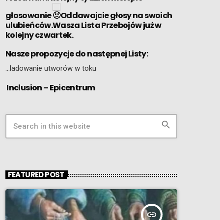
głosowanie
Oddawajcie głosy na swoich
ulubieńców.Wasza Lista Przebojów już w
kolejny czwartek.
Nasze propozycje do następnej Listy:
…ladowanie utworów w toku
Inclusion – Epicentrum
search
FEATURED POST
insert_link