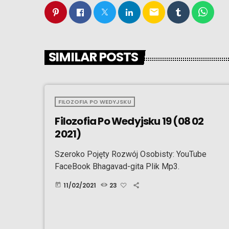
email
SIMILAR POSTS
FILOZOFIA PO WEDYJSKU
Filozofia Po Wedyjsku 19 (08 02
2021)
Szeroko Pojęty Rozwój Osobisty: YouTube
FaceBook Bhagavad-gita Plik Mp3.
11/02/2021
23
today