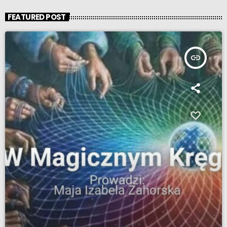
FEATURED POST
insert_link