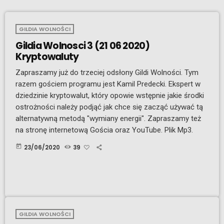
GILDIA WOLNOŚCI
Gildia Wolnosci 3 (21 06 2020)
Kryptowaluty
Zapraszamy już do trzeciej odsłony Gildi Wolności. Tym
razem gościem programu jest Kamil Predecki. Ekspert w
dziedzinie kryptowalut, który opowie wstępnie jakie środki
ostrożności należy podjąć jak chce się zacząć używać tą
alternatywną metodą "wymiany energii". Zapraszamy też
na stronę internetową Gościa oraz YouTube. Plik Mp3.
today
23/06/2020
39
GILDIA WOLNOŚCI