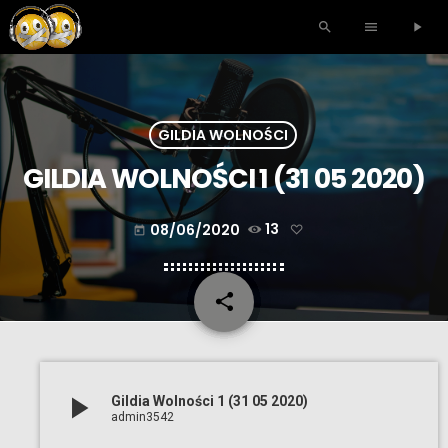
search
menu
play_arrow
GILDIA WOLNOŚCI
GILDIA WOLNOŚCI 1 (31 05 2020)
08/06/2020
13
today
share
email
play_arrow
Gildia Wolności 1 (31 05 2020)
admin3542