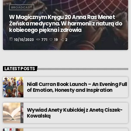
BROADCAST
W Magicznym Kręgu 20 Anna Ras Menet
Żeńska medycyna. W harmonii z naturą do
kobiecego piękna i zdrowia
today
10/10/2023
771
19
2
LATEST POSTS
Niall Curran Book Launch – An Evening Full
of Emotion, Honesty and Inspiration
Wywiad Anety Kubickiej z Anetą Ciszek-
Kowalską