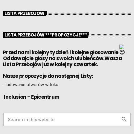
LISTA PRZEBOJÓW
LISTA PRZEBOJÓW ***PROPOZYCJE***
Przed nami kolejny tydzień i kolejne głosowanie
Oddawajcie głosy na swoich ulubieńców.Wasza
Lista Przebojów już w kolejny czwartek.
Nasze propozycje do następnej Listy:
…ladowanie utworów w toku
Inclusion – Epicentrum
search