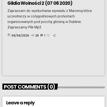
Gildia Wolności 2 (07 06 2020)
Zapraszam do wysłuchania wywiadu z Marzeną która
uczestniczy w cotygodniowych protestach
organizowanych pod pocztą główną w Dublinie.
Zapraszamy Plik Mp3.
today
08/06/2020
25
1
POST COMMENTS (0)
Leave a reply