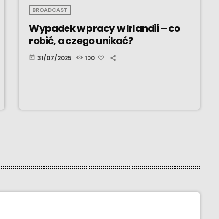
BROADCAST
Wypadek w pracy w Irlandii – co
robić, a czego unikać?
31/07/2025
100
today