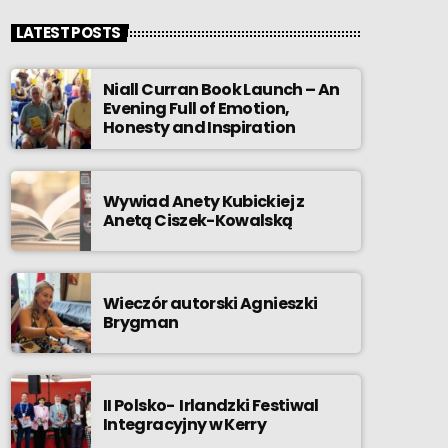
LATEST POSTS
Niall Curran Book Launch – An
Evening Full of Emotion,
Honesty and Inspiration
Wywiad Anety Kubickiej z
Anetą Ciszek-Kowalską
Wieczór autorski Agnieszki
Brygman
II Polsko- Irlandzki Festiwal
Integracyjny w Kerry