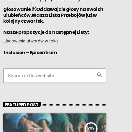
głosowanie
Oddawajcie głosy na swoich
ulubieńców.Wasza Lista Przebojów już w
kolejny czwartek.
Nasze propozycje do następnej Listy:
…ladowanie utworów w toku
Inclusion – Epicentrum
search
FEATURED POST
insert_link