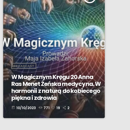
BROADCAST
W Magicznym Kręgu 20 Anna
Ras Menet Żeńska medycyna. W
harmonii z naturą do kobiecego
piękna i zdrowia
10/10/2023
771
19
2
today