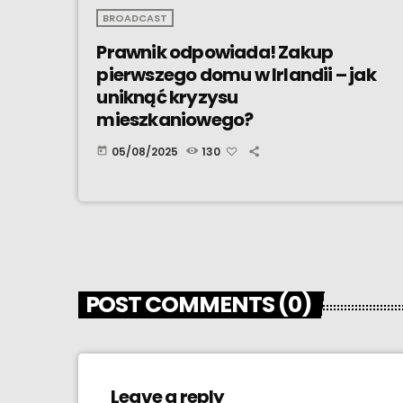
BROADCAST
Prawnik odpowiada! Zakup
pierwszego domu w Irlandii – jak
uniknąć kryzysu
mieszkaniowego?
05/08/2025
130
today
POST COMMENTS (0)
Leave a reply