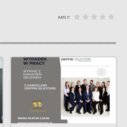
RATE IT
insert_link