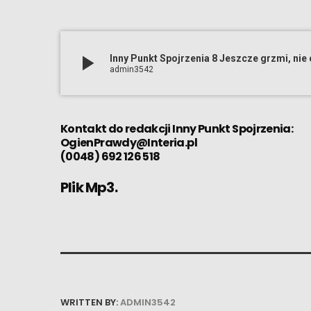
play_arrow
Inny Punkt Spojrzenia 8 Jeszcze grzmi, nie 
admin3542
Kontakt do redakcji Inny Punkt Spojrzenia:
OgienPrawdy@Interia.pl
(0048) 692 126 518
Plik Mp3.
WRITTEN BY:
ADMIN3542