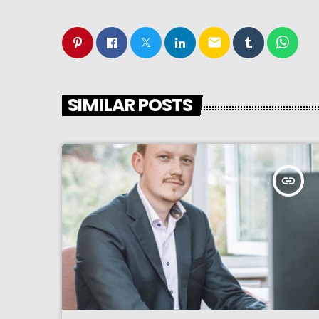
email
SIMILAR POSTS
insert_link