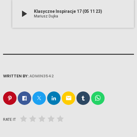
play_arrow
Klasyczne Inspiracje 17 (05 11 23)
Mariusz Dujka
WRITTEN BY:
ADMIN3542
email
RATE IT