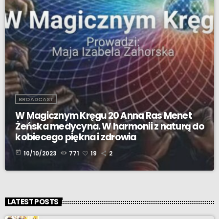
BROADCAST
W Magicznym Kręgu 20 Anna Ras Menet
Żeńska medycyna. W harmonii z naturą do
kobiecego piękna i zdrowia
today
10/10/2023
771
19
2
LATEST POSTS