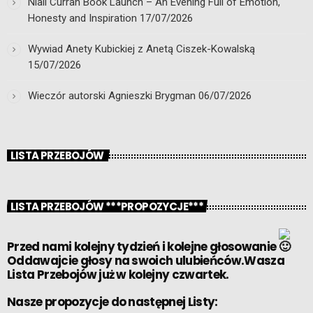
Niall Curran Book Launch – An Evening Full of Emotion,
Honesty and Inspiration
17/07/2026
Wywiad Anety Kubickiej z Anetą Ciszek-Kowalską
15/07/2026
Wieczór autorski Agnieszki Brygman
06/07/2026
LISTA PRZEBOJÓW
LISTA PRZEBOJÓW ***PROPOZYCJE***
Przed nami kolejny tydzień i kolejne głosowanie
Oddawajcie głosy na swoich ulubieńców.Wasza
Lista Przebojów już w kolejny czwartek.
Nasze propozycje do następnej Listy: