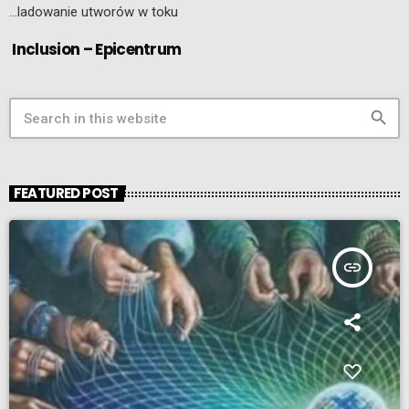
…ladowanie utworów w toku
Inclusion – Epicentrum
search
FEATURED POST
insert_link