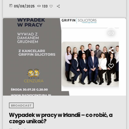
today
05/08/2025
133
insert_link
BROADCAST
Wypadek w pracy w Irlandii – co robić, a
czego unikać?