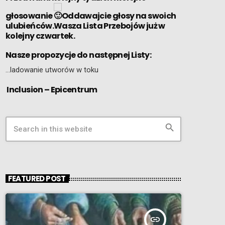
głosowanie
Oddawajcie głosy na swoich
ulubieńców.Wasza Lista Przebojów już w
kolejny czwartek.
Nasze propozycje do następnej Listy:
…ladowanie utworów w toku
Inclusion – Epicentrum
search
FEATURED POST
insert_link