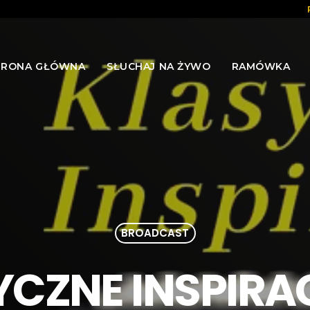
TRONA GŁÓWNA
SŁUCHAJ NA ŻYWO
RAMÓWKA
BROADCAST
CZNE INSPIRA