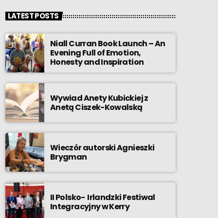
LATEST POSTS
Niall Curran Book Launch – An
Evening Full of Emotion,
Honesty and Inspiration
Wywiad Anety Kubickiej z
Anetą Ciszek-Kowalską
Wieczór autorski Agnieszki
Brygman
II Polsko- Irlandzki Festiwal
Integracyjny w Kerry