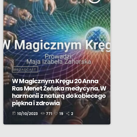
BROADCAST
W Magicznym Kręgu 20 Anna
Ras Menet Żeńska medycyna. W
harmonii z naturą do kobiecego
piękna i zdrowia
10/10/2023
771
19
2
today