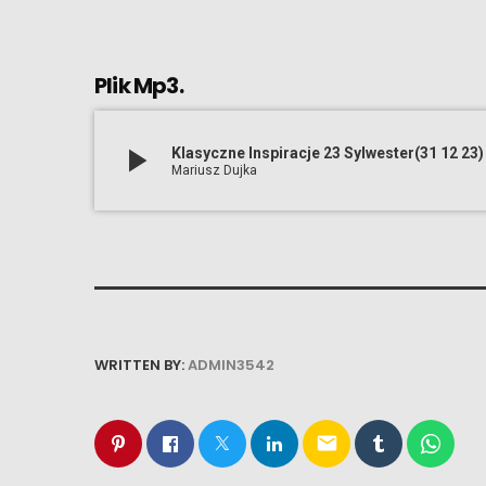
Plik Mp3.
play_arrow
Klasyczne Inspiracje 23 Sylwester(31 12 23)
Mariusz Dujka
WRITTEN BY:
ADMIN3542
email