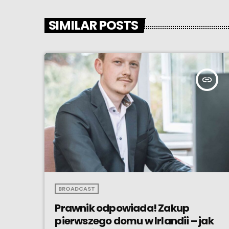
SIMILAR POSTS
insert_link
BROADCAST
Prawnik odpowiada! Zakup
pierwszego domu w Irlandii – jak