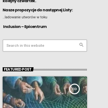
kolejny czwartek.
Nasze propozycje do następnej Listy:
…ladowanie utworów w toku
Inclusion – Epicentrum
search
FEATURED POST
insert_link