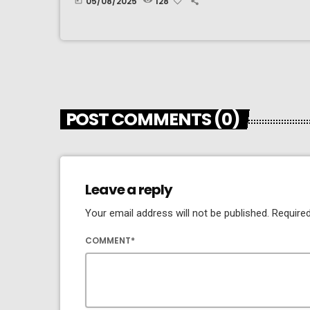
05/08/2025
128
today
POST COMMENTS (0)
Leave a reply
Your email address will not be published. Required
COMMENT*