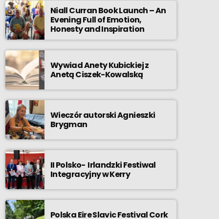
Niall Curran Book Launch – An
Evening Full of Emotion,
Honesty and Inspiration
Wywiad Anety Kubickiej z
Anetą Ciszek-Kowalską
Wieczór autorski Agnieszki
Brygman
II Polsko- Irlandzki Festiwal
Integracyjny w Kerry
Polska Eire Slavic Festival Cork