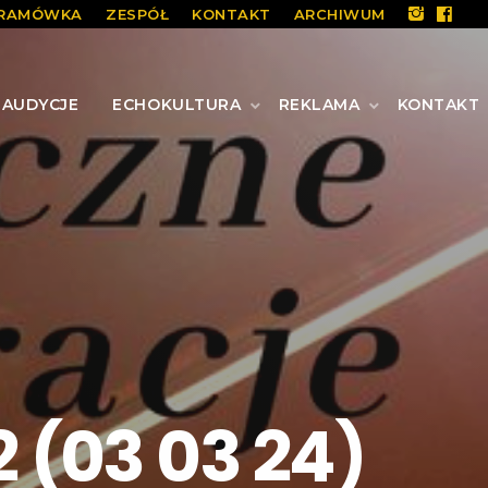
RAMÓWKA
ZESPÓŁ
KONTAKT
ARCHIWUM
AUDYCJE
ECHOKULTURA
REKLAMA
KONTAKT
 (03 03 24)