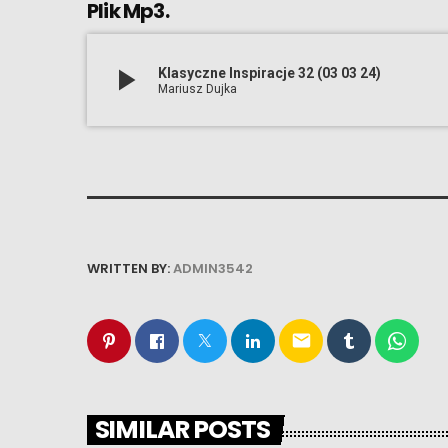
Plik Mp3.
play_arrow
Klasyczne Inspiracje 32 (03 03 24)
Mariusz Dujka
WRITTEN BY:
ADMIN3542
email
SIMILAR POSTS