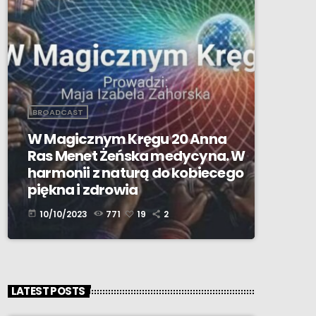
BROADCAST
W Magicznym Kręgu 20 Anna
Ras Menet Żeńska medycyna. W
harmonii z naturą do kobiecego
piękna i zdrowia
10/10/2023
771
19
2
today
LATEST POSTS