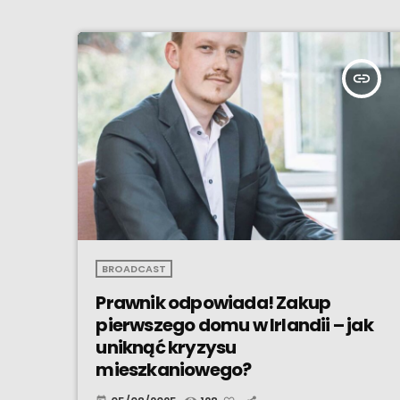
insert_link
BROADCAST
Prawnik odpowiada! Zakup
pierwszego domu w Irlandii – jak
uniknąć kryzysu
mieszkaniowego?