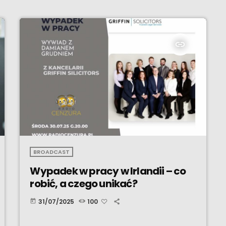
insert_link
BROADCAST
Wypadek w pracy w Irlandii – co
robić, a czego unikać?
31/07/2025
100
today