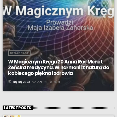
BROADCAST
W Magicznym Kręgu 20 Anna Ras Menet
Żeńska medycyna. W harmonii z naturą do
kobiecego piękna i zdrowia
today
10/10/2023
771
19
2
LATEST POSTS