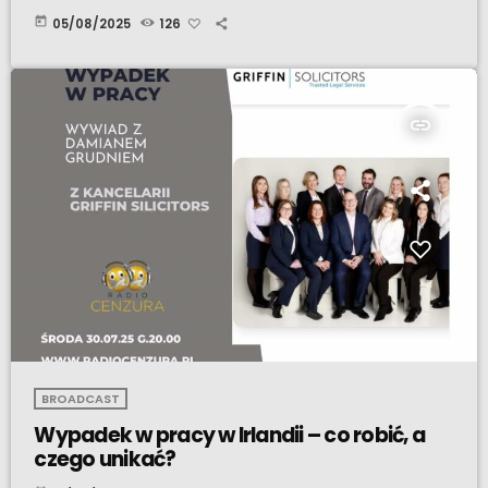
today
05/08/2025
126
insert_link
BROADCAST
Wypadek w pracy w Irlandii – co robić, a
czego unikać?