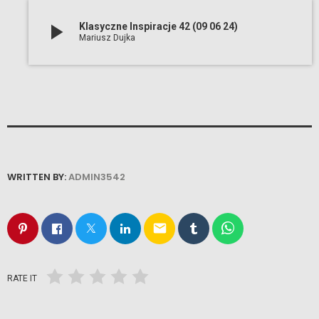
play_arrow
Klasyczne Inspiracje 42 (09 06 24)
Mariusz Dujka
WRITTEN BY:
ADMIN3542
email
RATE IT