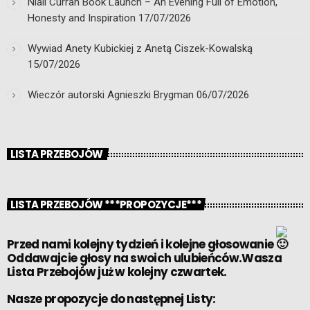
Niall Curran Book Launch – An Evening Full of Emotion,
Honesty and Inspiration
17/07/2026
Wywiad Anety Kubickiej z Anetą Ciszek-Kowalską
15/07/2026
Wieczór autorski Agnieszki Brygman
06/07/2026
LISTA PRZEBOJÓW
LISTA PRZEBOJÓW ***PROPOZYCJE***
Przed nami kolejny tydzień i kolejne głosowanie
Oddawajcie głosy na swoich ulubieńców.Wasza
Lista Przebojów już w kolejny czwartek.
Nasze propozycje do następnej Listy: