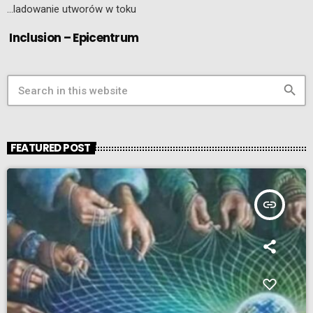
…ladowanie utworów w toku
Inclusion – Epicentrum
search
FEATURED POST
insert_link