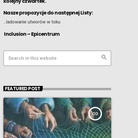
kolejny czwartek.
Nasze propozycje do następnej Listy:
…ladowanie utworów w toku
Inclusion – Epicentrum
search
FEATURED POST
insert_link