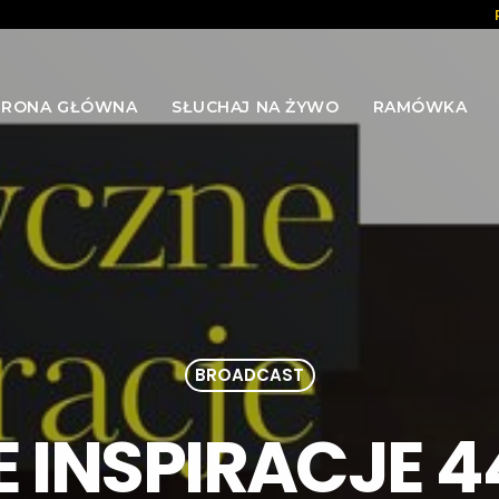
TRONA GŁÓWNA
SŁUCHAJ NA ŻYWO
RAMÓWKA
BROADCAST
INSPIRACJE 44