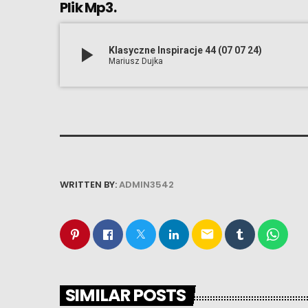
Plik Mp3.
play_arrow
Klasyczne Inspiracje 44 (07 07 24)
Mariusz Dujka
WRITTEN BY:
ADMIN3542
email
SIMILAR POSTS