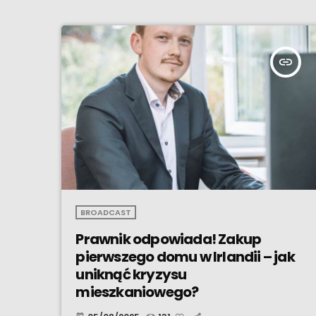
insert_link
BROADCAST
Prawnik odpowiada! Zakup
pierwszego domu w Irlandii – jak
uniknąć kryzysu
mieszkaniowego?