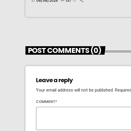
05/08/2025
131
today
POST COMMENTS (0)
Leave a reply
Your email address will not be published. Required
COMMENT*