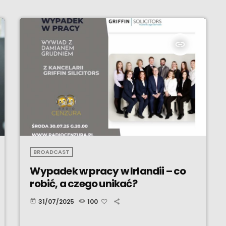
insert_link
BROADCAST
Wypadek w pracy w Irlandii – co
robić, a czego unikać?
31/07/2025
100
today