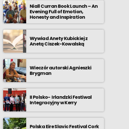
Niall Curran Book Launch – An
Evening Full of Emotion,
Honesty and Inspiration
Wywiad Anety Kubickiej z
Anetą Ciszek-Kowalską
Wieczór autorski Agnieszki
Brygman
II Polsko- Irlandzki Festiwal
Integracyjny w Kerry
Polska Eire Slavic Festival Cork