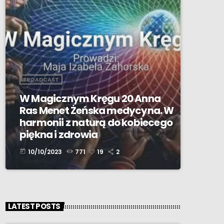
BROADCAST
W Magicznym Kręgu 20 Anna
Ras Menet Żeńska medycyna. W
harmonii z naturą do kobiecego
piękna i zdrowia
10/10/2023
771
19
2
today
LATEST POSTS