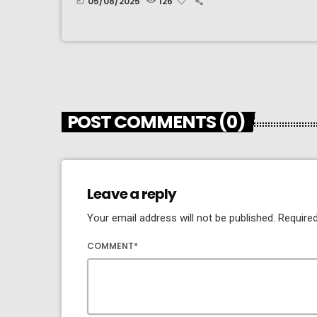
05/08/2025
126
today
POST COMMENTS (0)
Leave a reply
Your email address will not be published. Required
COMMENT*