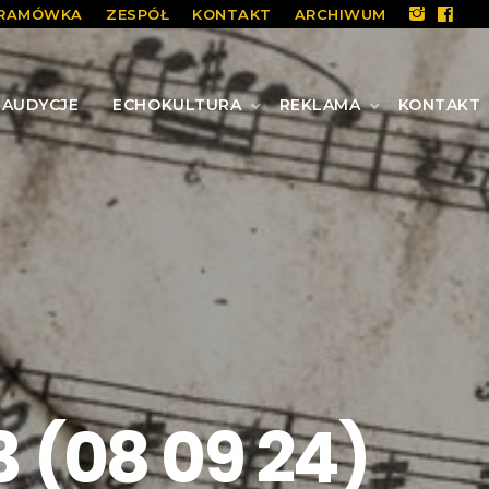
RAMÓWKA
ZESPÓŁ
KONTAKT
ARCHIWUM
AUDYCJE
ECHOKULTURA
REKLAMA
KONTAKT
 (08 09 24)