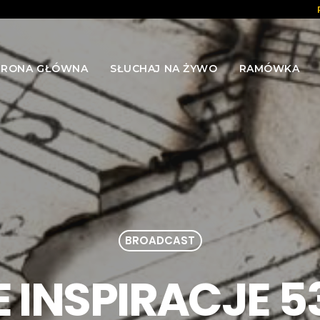
TRONA GŁÓWNA
SŁUCHAJ NA ŻYWO
RAMÓWKA
BROADCAST
INSPIRACJE 53