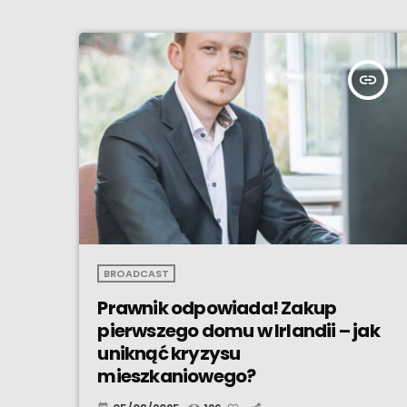
insert_link
BROADCAST
Prawnik odpowiada! Zakup
pierwszego domu w Irlandii – jak
uniknąć kryzysu
mieszkaniowego?