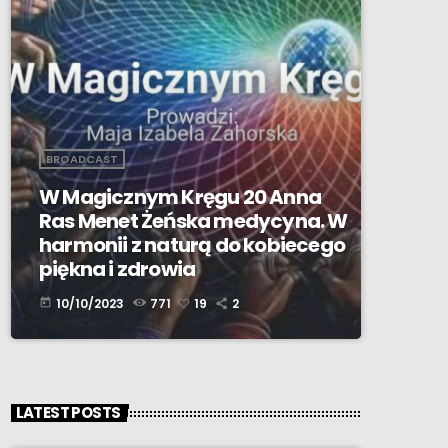
BROADCAST
W Magicznym Kręgu 20 Anna
Ras Menet Żeńska medycyna. W
harmonii z naturą do kobiecego
piękna i zdrowia
10/10/2023
771
19
2
today
LATEST POSTS