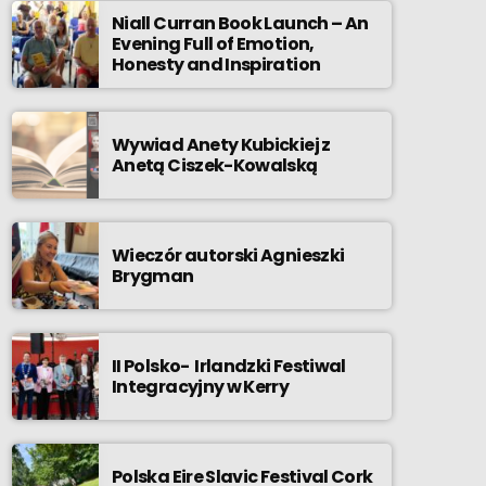
Niall Curran Book Launch – An
Evening Full of Emotion,
Honesty and Inspiration
Wywiad Anety Kubickiej z
Anetą Ciszek-Kowalską
Wieczór autorski Agnieszki
Brygman
II Polsko- Irlandzki Festiwal
Integracyjny w Kerry
Polska Eire Slavic Festival Cork