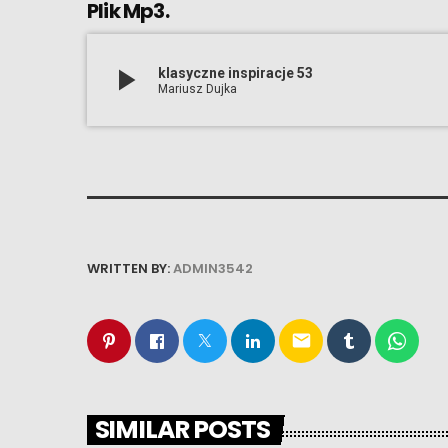
Plik Mp3.
play_arrow
klasyczne inspiracje 53
Mariusz Dujka
WRITTEN BY:
ADMIN3542
email
SIMILAR POSTS