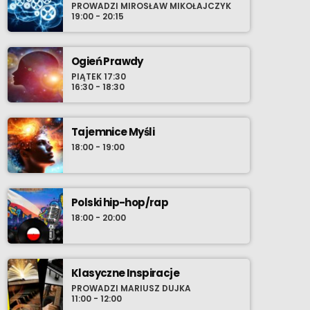
PROWADZI MIROSŁAW MIKOŁAJCZYK
muzycznych. Stamtąd rzeką bardziej
19:00 - 20:15
świadomych wyborów wieku młodzieńczego,
wprost do oceanu współczesności gdzie
szanse wyłowienia najnowszego, osobistego
Ogień Prawdy
przeboju zdają się być nieskończone. Nie
PIĄTEK 17:30
16:30 - 18:30
chowaj zatem w środowy wieczór swoich
przyborów do relaksu i ustaw radio-komputer
na Radio Cenzura o 21:30 polskiego czasu.
Tajemnice Myśli
18:00 - 19:00
Polski hip-hop/rap
18:00 - 20:00
Klasyczne Inspiracje
PROWADZI MARIUSZ DUJKA
11:00 - 12:00