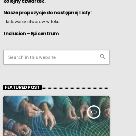
kolejny czwartek.
Nasze propozycje do następnej Listy:
…ladowanie utworów w toku
Inclusion – Epicentrum
search
FEATURED POST
insert_link