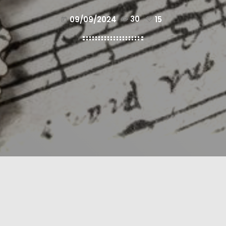
09/09/2024
30
15
today