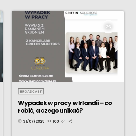
insert_link
BROADCAST
Wypadek w pracy w Irlandii – co
robić, a czego unikać?
31/07/2025
100
today