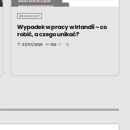
BROADCAST
Wypadek w pracy w Irlandii – co
robić, a czego unikać?
31/07/2025
100
today