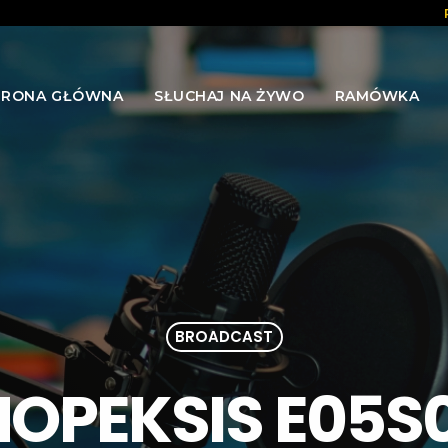
TRONA GŁÓWNA
SŁUCHAJ NA ŻYWO
RAMÓWKA
BROADCAST
IMOPEKSIS E05S