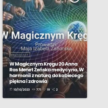
BROADCAST
W Magicznym Kręgu 20 Anna
Ras Menet Żeńska medycyna. W
harmonii z naturą do kobiecego
piękna i zdrowia
10/10/2023
771
19
2
today