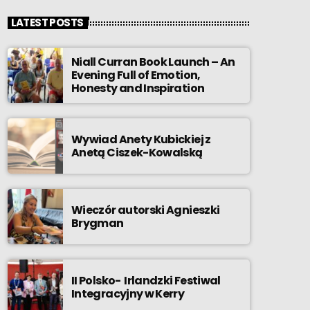
LATEST POSTS
Niall Curran Book Launch – An
Evening Full of Emotion,
Honesty and Inspiration
Wywiad Anety Kubickiej z
Anetą Ciszek-Kowalską
Wieczór autorski Agnieszki
Brygman
II Polsko- Irlandzki Festiwal
Integracyjny w Kerry