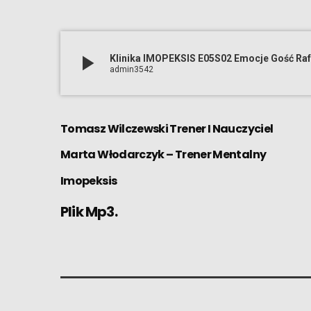
play_arrow
Klinika IMOPEKSIS E05S02 Emocje Gość Raf
admin3542
Tomasz Wilczewski Trener I Nauczyciel
Marta Włodarczyk – Trener Mentalny
Imopeksis
Plik Mp3.