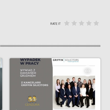
RATE IT
insert_link