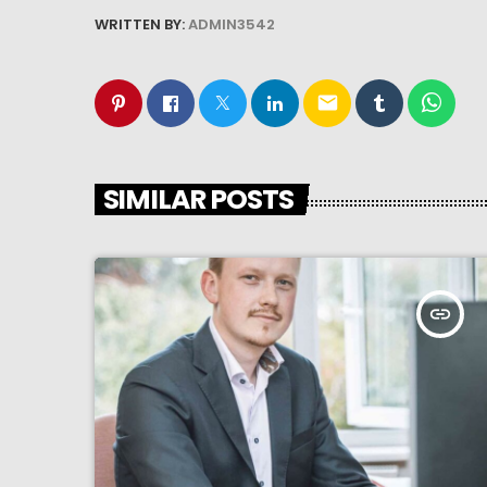
WRITTEN BY:
ADMIN3542
email
SIMILAR POSTS
insert_link