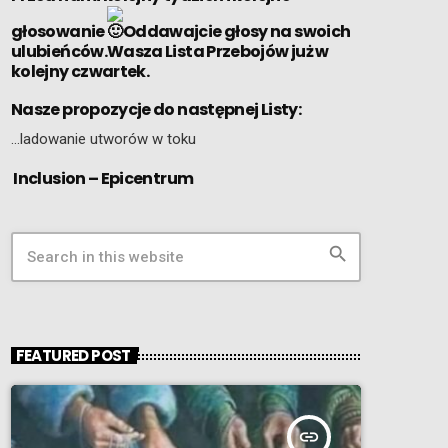
głosowanie
Oddawajcie głosy na swoich
ulubieńców.Wasza Lista Przebojów już w
kolejny czwartek.
Nasze propozycje do następnej Listy:
…ladowanie utworów w toku
Inclusion – Epicentrum
search
FEATURED POST
insert_link