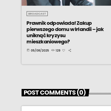
BROADCAST
Prawnik odpowiada! Zakup
pierwszego domu w Irlandii – jak
uniknąć kryzysu
mieszkaniowego?
05/08/2025
129
today
POST COMMENTS (0)