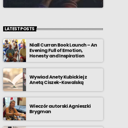
LATEST POSTS
Niall Curran Book Launch – An
Evening Full of Emotion,
Honesty and Inspiration
Wywiad Anety Kubickiej z
Anetą Ciszek-Kowalską
Wieczór autorski Agnieszki
Brygman