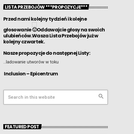
LISTA PRZEBOJÓW ***PROPOZYCJE***
Przed nami kolejny tydzień i kolejne
głosowanie
Oddawajcie głosy na swoich
ulubieńców.Wasza Lista Przebojów już w
kolejny czwartek.
Nasze propozycje do następnej Listy:
…ladowanie utworów w toku
Inclusion – Epicentrum
search
FEATURED POST