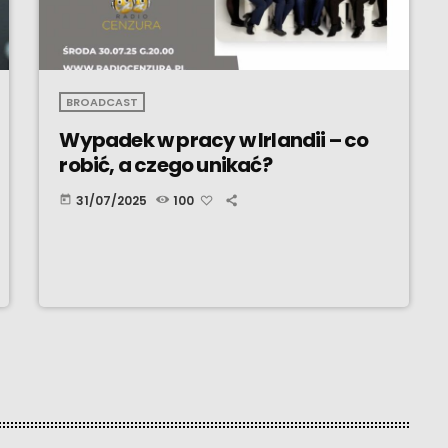
BROADCAST
Wypadek w pracy w Irlandii – co
robić, a czego unikać?
31/07/2025
100
today