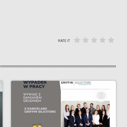
RATE IT
insert_link