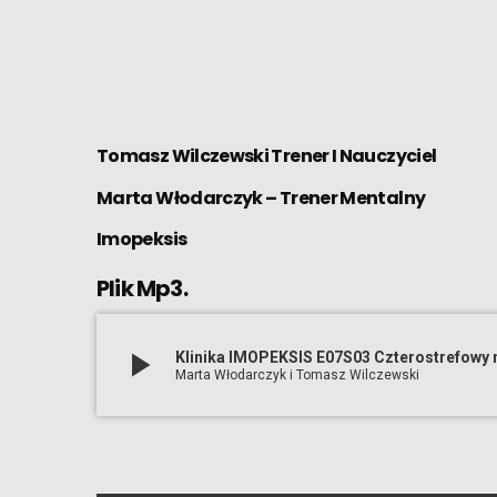
Tomasz Wilczewski Trener I Nauczyciel
Marta Włodarczyk – Trener Mentalny
Imopeksis
Plik Mp3.
play_arrow
Klinika IMOPEKSIS E07S03 Czterostrefowy 
Marta Włodarczyk i Tomasz Wilczewski