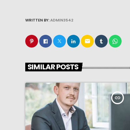
WRITTEN BY:
ADMIN3542
email
SIMILAR POSTS
insert_link