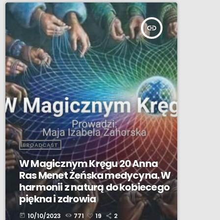
insert_link
BROADCAST
W Magicznym Kręgu 20 Anna
Ras Menet Żeńska medycyna. W
harmonii z naturą do kobiecego
piękna i zdrowia
10/10/2023
771
19
2
today