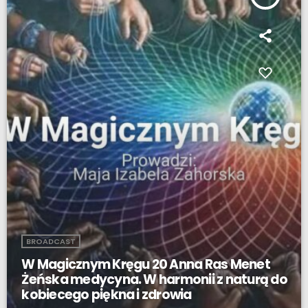
BROADCAST
W Magicznym Kręgu 20 Anna Ras Menet
Żeńska medycyna. W harmonii z naturą do
kobiecego piękna i zdrowia