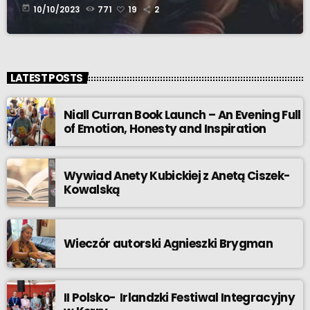
today
10/10/2023
771
19
2
LATEST POSTS
Niall Curran Book Launch – An Evening Full
of Emotion, Honesty and Inspiration
Wywiad Anety Kubickiej z Anetą Ciszek-
Kowalską
Wieczór autorski Agnieszki Brygman
II Polsko- Irlandzki Festiwal Integracyjny