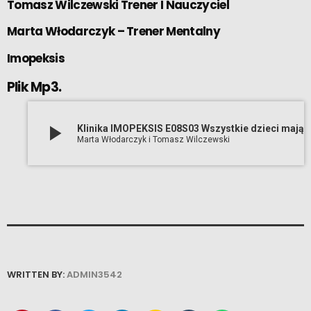
Tomasz Wilczewski Trener I Nauczyciel
Marta Włodarczyk – Trener Mentalny
Imopeksis
Plik Mp3.
play_arrow
Klinika IMOPEKSIS E08S03 Wszystkie dzieci mają talent
Marta Włodarczyk i Tomasz Wilczewski
WRITTEN BY:
ADMIN3542