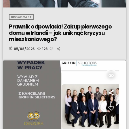
BROADCAST
Prawnik odpowiada! Zakup pierwszego
domu w Irlandii – jak uniknąć kryzysu
mieszkaniowego?
today
05/08/2025
128
insert_link