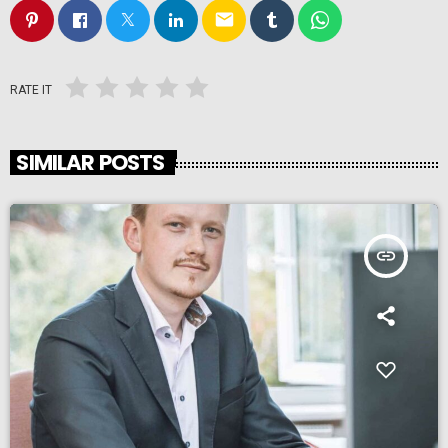
email
RATE IT
SIMILAR POSTS
insert_link