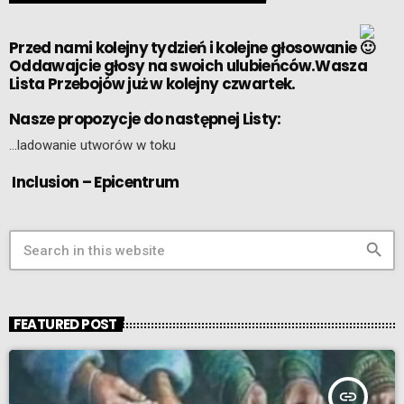
Przed nami kolejny tydzień i kolejne głosowanie
Oddawajcie głosy na swoich ulubieńców.Wasza
Lista Przebojów już w kolejny czwartek.
Nasze propozycje do następnej Listy:
…ladowanie utworów w toku
Inclusion – Epicentrum
search
FEATURED POST
insert_link