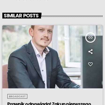
SIMILAR POSTS
insert_link
BROADCAST
Prawnik odpowiada! Zakup pierwszego