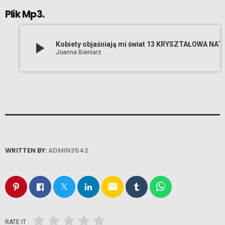
Plik Mp3.
play_arrow
Kobiety objaśniają mi świat 13
Joanna Bieniarz
WRITTEN BY:
ADMIN3542
email
RATE IT