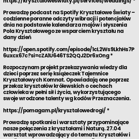
https://krysztaloweswiaty.pl/services/weddings/
*
Prowadzę podcast na Spotify Kryształowe Światy –
codzienne poranne odczyty wibracji i potencjałów
dnia na podstawie kalendarza majów i słyszenia
Pola Kryształowego ze wsparciem kryształu na
dany dzień
https://open.spotify.com/episode/1cL2Ws9LkhHs7P
6uxcx67c?si=cZA1U646TS2QQJ2Dr6xOng
*
Rozpoczynam projekt przekazywania wiedzy dla
dzieci poprzez serię książeczek Tajemnice
Kryształowych Komnat. Opowiadają one poprzez
przekaz kryształów królewskich o cechach
człowieka w pełni sił i życia, wykorzystującego
swoje wrodzone talenty wg kodów Przeznaczenia.
https://pomagam.pl/krysztalowedrogi/
*
Prowadzę spotkania i warsztaty przypominające
nasze połączenia z kryształami i Naturą. 27.04
warsztat wprowadzający do tematu Kryształów i