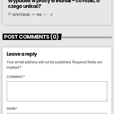
Wypadek w pracy w Irlandii – co robić, a
czego unikać?
today
31/07/2025
100
POST COMMENTS (0)
Leave a reply
Your email address will not be published. Required fields are
marked *
COMMENT*
NAME*