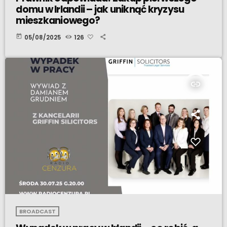
domu w Irlandii – jak uniknąć kryzysu
mieszkaniowego?
today
05/08/2025
126
insert_link
BROADCAST