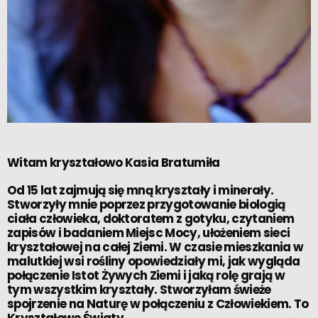
Witam kryształowo Kasia Bratumiła
Od 15 lat zajmują się mną kryształy i minerały.
Stworzyły mnie poprzez przygotowanie biologią
ciała człowieka, doktoratem z gotyku, czytaniem
zapisów i badaniem Miejsc Mocy, ułożeniem sieci
kryształowej na całej Ziemi. W czasie mieszkania w
malutkiej wsi rośliny opowiedziały mi, jak wygląda
połączenie Istot Żywych Ziemi i jaką rolę grają w
tym wszystkim kryształy. Stworzyłam świeże
spojrzenie na Naturę w połączeniu z Człowiekiem. To
Kryształowe Światy.