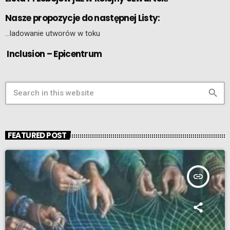
Nasze propozycje do następnej Listy:
…ladowanie utworów w toku
Inclusion – Epicentrum
search
FEATURED POST
insert_link