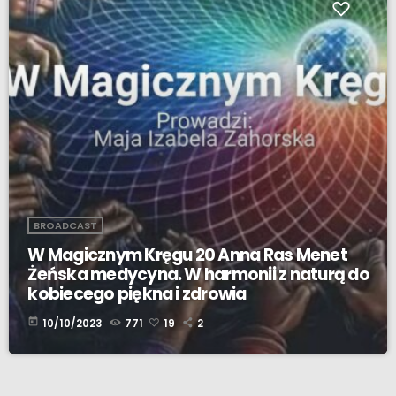
BROADCAST
W Magicznym Kręgu 20 Anna Ras Menet
Żeńska medycyna. W harmonii z naturą do
kobiecego piękna i zdrowia
today
10/10/2023
771
19
2