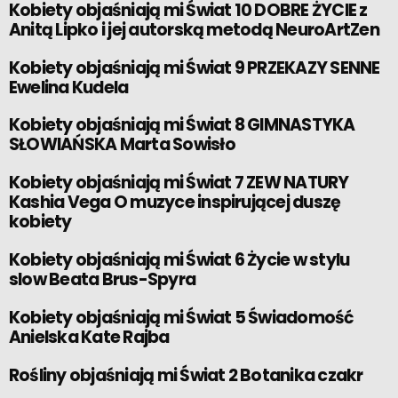
Kobiety objaśniają mi Świat 10 DOBRE ŻYCIE z
Anitą Lipko i jej autorską metodą NeuroArtZen
Kobiety objaśniają mi Świat 9 PRZEKAZY SENNE
Ewelina Kudela
Kobiety objaśniają mi Świat 8 GIMNASTYKA
SŁOWIAŃSKA Marta Sowisło
Kobiety objaśniają mi Świat 7 ZEW NATURY
Kashia Vega O muzyce inspirującej duszę
kobiety
Kobiety objaśniają mi Świat 6 Życie w stylu
slow Beata Brus-Spyra
Kobiety objaśniają mi Świat 5 Świadomość
Anielska Kate Rajba
Rośliny objaśniają mi Świat 2 Botanika czakr