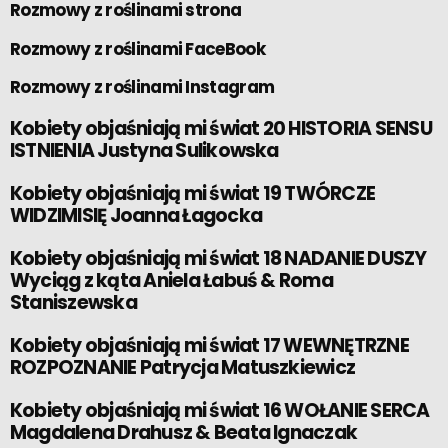
Rozmowy z roślinami strona
Rozmowy z roślinami FaceBook
Rozmowy z roślinami Instagram
Kobiety objaśniają mi świat 20 HISTORIA SENSU
ISTNIENIA Justyna Sulikowska
Kobiety objaśniają mi świat 19 TWÓRCZE
WIDZIMISIĘ Joanna Łagocka
Kobiety objaśniają mi świat 18 NADANIE DUSZY
Wyciąg z kąta Aniela Łabuś & Roma
Staniszewska
Kobiety objaśniają mi świat 17 WEWNĘTRZNE
ROZPOZNANIE Patrycja Matuszkiewicz
Kobiety objaśniają mi świat 16 WOŁANIE SERCA
Magdalena Drahusz & Beata Ignaczak