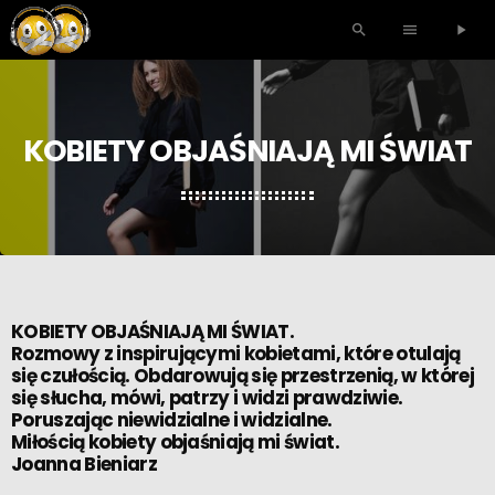
search
menu
play_arrow
KOBIETY OBJAŚNIAJĄ MI ŚWIAT
KOBIETY OBJAŚNIAJĄ MI ŚWIAT.
Rozmowy z inspirującymi kobietami, które otulają
się czułością. Obdarowują się przestrzenią, w której
się słucha, mówi, patrzy i widzi prawdziwie.
Poruszając niewidzialne i widzialne.
Miłością kobiety objaśniają mi świat.
Joanna Bieniarz