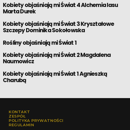
Kobiety objaśniają mi Świat 4 Alchemia lasu
Marta Durek
Kobiety objaśniają mi Świat 3 Kryształowe
Szczepy Dominika Sokołowska
Rośliny objaśniają mi Świat 1
Kobiety objaśniają mi Świat 2 Magdalena
Naumowicz
Kobiety objaśniają mi Świat 1 Agnieszką
Charubą
KONTAKT
ZESPÓŁ
POLITYKA PRYWATNOŚCI
REGULAMIN