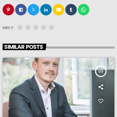
email
RATE IT
SIMILAR POSTS
insert_link