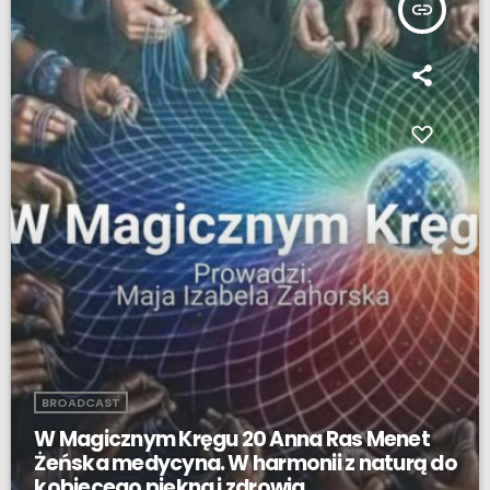
insert_link
BROADCAST
W Magicznym Kręgu 20 Anna Ras Menet
Żeńska medycyna. W harmonii z naturą do
kobiecego piękna i zdrowia