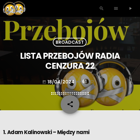
search
menu
play_arrow
BROADCAST
LISTA PRZEBOJÓW RADIA
CENZURA 22
18/04/2024
61
today
share
email
1. Adam Kalinowski – Między nami