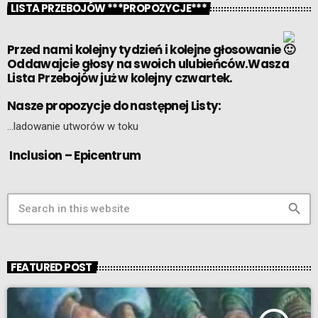
LISTA PRZEBOJÓW ***PROPOZYCJE***
Przed nami kolejny tydzień i kolejne głosowanie
Oddawajcie głosy na swoich ulubieńców.Wasza
Lista Przebojów już w kolejny czwartek.
Nasze propozycje do następnej Listy:
…ladowanie utworów w toku
Inclusion – Epicentrum
search
FEATURED POST