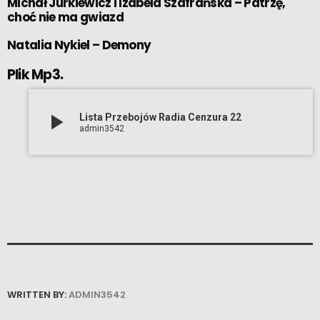
Michał Jurkiewicz i Izabela Szafrańska – Patrzę,
choć nie ma gwiazd
Natalia Nykiel – Demony
Plik Mp3.
play_arrow
Lista Przebojów Radia Cenzura 22
admin3542
WRITTEN BY:
ADMIN3542