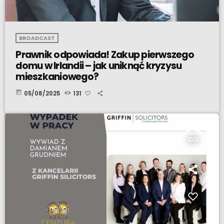
BROADCAST
Prawnik odpowiada! Zakup pierwszego
domu w Irlandii – jak uniknąć kryzysu
mieszkaniowego?
today
05/08/2025
131
insert_link