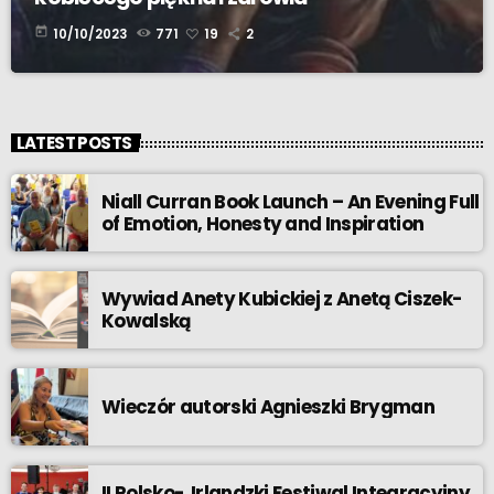
today
10/10/2023
771
19
2
LATEST POSTS
Niall Curran Book Launch – An Evening Full
of Emotion, Honesty and Inspiration
Wywiad Anety Kubickiej z Anetą Ciszek-
Kowalską
Wieczór autorski Agnieszki Brygman
II Polsko- Irlandzki Festiwal Integracyjny