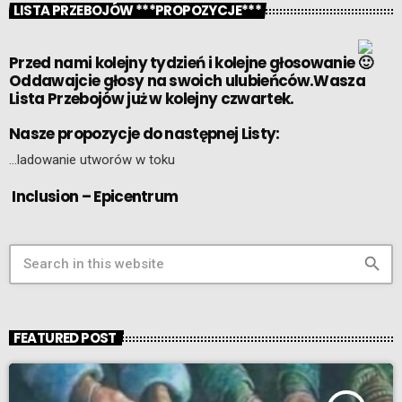
LISTA PRZEBOJÓW ***PROPOZYCJE***
Przed nami kolejny tydzień i kolejne głosowanie
Oddawajcie głosy na swoich ulubieńców.Wasza
Lista Przebojów już w kolejny czwartek.
Nasze propozycje do następnej Listy:
…ladowanie utworów w toku
Inclusion – Epicentrum
search
FEATURED POST