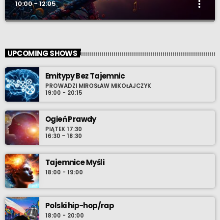
more_vert
10:00 - 12:05
Muzyczne DNA
close
Prowadzący - xiążę e2rd - udaje się wraz z gośćmi audycji w
UPCOMING SHOWS
podróż do źródeł pierwszych, zapamiętanych utworów
muzycznych. Stamtąd rzeką bardziej świadomych wyborów
Emitypy Bez Tajemnic
wieku młodzieńczego, wprost do oceanu współczesności gdzie
PROWADZI MIROSŁAW MIKOŁAJCZYK
szanse wyłowienia najnowszego, osobistego przeboju zdają się
19:00 - 20:15
być nieskończone. Nie chowaj zatem w środowy wieczór
swoich przyborów do relaksu i ustaw radio-komputer na Radio
Ogień Prawdy
Cenzura o 21:30 polskiego czasu.
PIĄTEK 17:30
16:30 - 18:30
Tajemnice Myśli
18:00 - 19:00
Polski hip-hop/rap
18:00 - 20:00