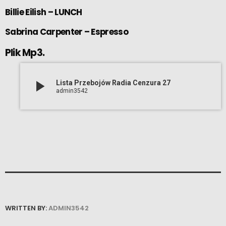
Billie Eilish – LUNCH
Sabrina Carpenter – Espresso
Plik Mp3.
play_arrow
Lista Przebojów Radia Cenzura 27
admin3542
WRITTEN BY:
ADMIN3542