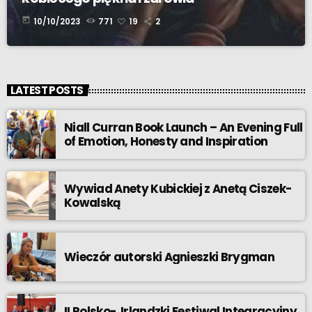
today
10/10/2023
771
19
2
LATEST POSTS
Niall Curran Book Launch – An Evening Full
of Emotion, Honesty and Inspiration
Wywiad Anety Kubickiej z Anetą Ciszek-
Kowalską
Wieczór autorski Agnieszki Brygman
II Polsko- Irlandzki Festiwal Integracyjny