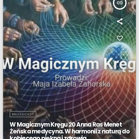
insert_link
BROADCAST
W Magicznym Kręgu 20 Anna Ras Menet
Żeńska medycyna. W harmonii z naturą do
kobiecego piękna i zdrowia