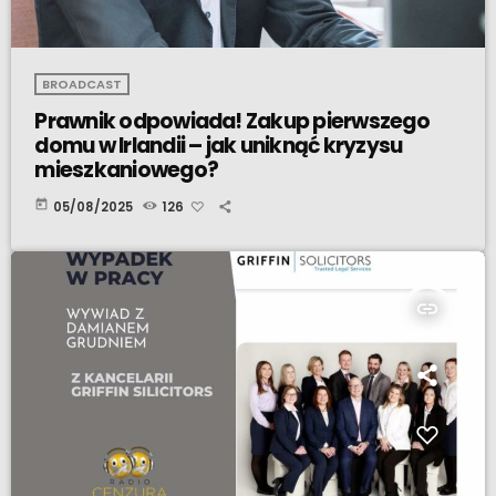
BROADCAST
Prawnik odpowiada! Zakup pierwszego
domu w Irlandii – jak uniknąć kryzysu
mieszkaniowego?
today
05/08/2025
126
insert_link