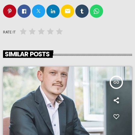
email
RATE IT
SIMILAR POSTS
insert_link