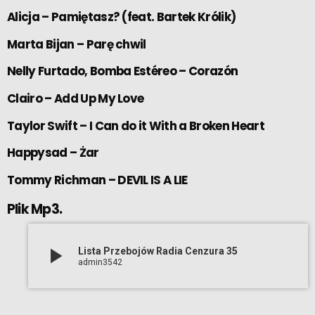
Alicja – Pamiętasz? (feat. Bartek Królik)
Marta Bijan – Parę chwil
Nelly Furtado, Bomba Estéreo – Corazón
Clairo – Add Up My Love
Taylor Swift – I Can do it With a Broken Heart
Happysad – Żar
Tommy Richman – DEVIL IS A LIE
Plik Mp3.
play_arrow
Lista Przebojów Radia Cenzura 35
admin3542