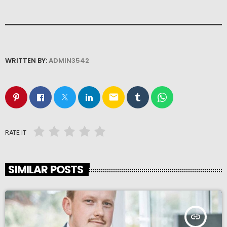
WRITTEN BY:
ADMIN3542
email
RATE IT
SIMILAR POSTS
insert_link