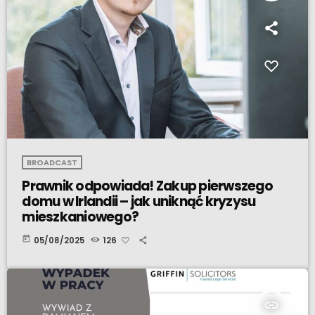
BROADCAST
Prawnik odpowiada! Zakup pierwszego
domu w Irlandii – jak uniknąć kryzysu
mieszkaniowego?
today
05/08/2025
126
insert_link