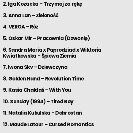
2. Iga Kozacka – Trzymaj za rękę
3. Anna Lan – Zieloność
4. VEROA – Róż
5. Oskar Mir – Pracownia (Dzwonię)
6. Sandra Maria x Paprodziad x Wiktoria
Kwiatkowska – Śpiewa Ziemia
7. Iwona Skv – Dziewczyna
8. Golden Hand – Revolution Time
9. Kasia Chałdaś – With You
10. Sunday (1994) – Tired Boy
11. Natalia Kukulska – Dobrostan
12. Maude Latour – Cursed Romantics