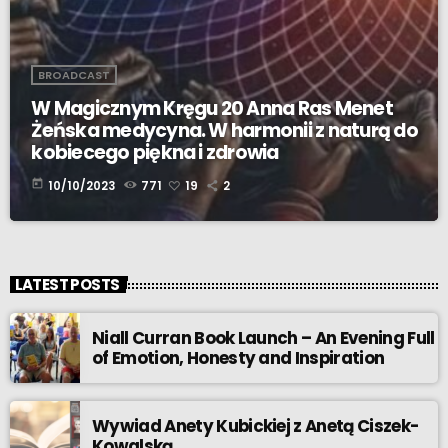
BROADCAST
W Magicznym Kręgu 20 Anna Ras Menet
Żeńska medycyna. W harmonii z naturą do
kobiecego piękna i zdrowia
today
10/10/2023
771
19
2
LATEST POSTS
Niall Curran Book Launch – An Evening Full
of Emotion, Honesty and Inspiration
Wywiad Anety Kubickiej z Anetą Ciszek-
Kowalską