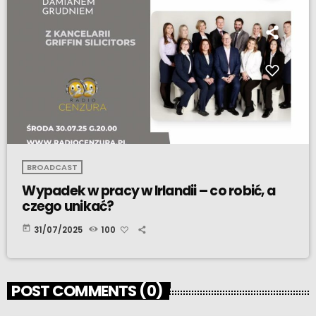
BROADCAST
Wypadek w pracy w Irlandii – co robić, a
czego unikać?
today
31/07/2025
100
POST COMMENTS (0)