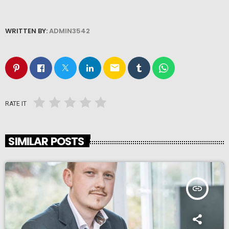
WRITTEN BY:
ADMIN3542
email
RATE IT
SIMILAR POSTS
insert_link