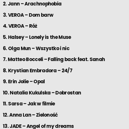
2. Jann – Arachnophobia
3. VEROA – Dom barw
4. VEROA – Róż
5. Halsey – Lonely is the Muse
6. Olga Mun – Wszystko i nic
7. Matteo Bocceli – Falling back feat. Sanah
8. Krystian Embradora – 24/7
9. Erin Jolie – Opal
10. Natalia Kukulska – Dobrostan
11. Sarsa – Jak w filmie
12. Anna Lan – Zieloność
13. JADE – Angel of my dreams