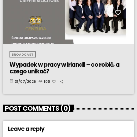
BROADCAST
Wypadek w pracy w Irlandii – co robić, a
czego unikać?
today
31/07/2025
100
POST COMMENTS (0)
Leave a reply