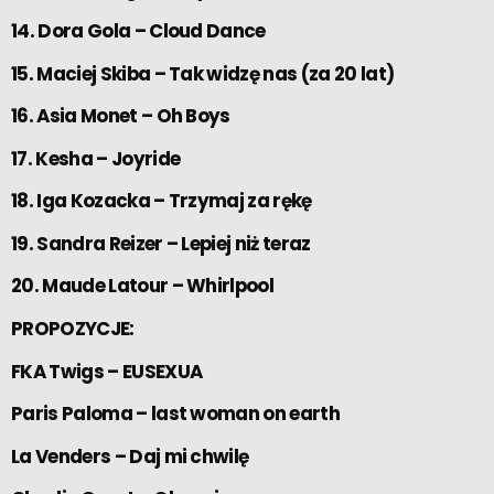
14. Dora Gola – Cloud Dance
15. Maciej Skiba – Tak widzę nas (za 20 lat)
16. Asia Monet – Oh Boys
17. Kesha – Joyride
18. Iga Kozacka – Trzymaj za rękę
19. Sandra Reizer – Lepiej niż teraz
20. Maude Latour – Whirlpool
PROPOZYCJE:
FKA Twigs – EUSEXUA
Paris Paloma – last woman on earth
La Venders – Daj mi chwilę