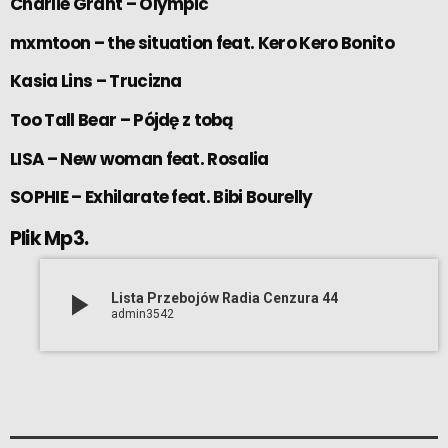
Charlie Grant – Olympic
mxmtoon – the situation feat. Kero Kero Bonito
Kasia Lins – Trucizna
Too Tall Bear – Pójdę z tobą
LISA – New woman feat. Rosalia
SOPHIE – Exhilarate feat. Bibi Bourelly
Plik Mp3.
play_arrow
Lista Przebojów Radia Cenzura 44
admin3542