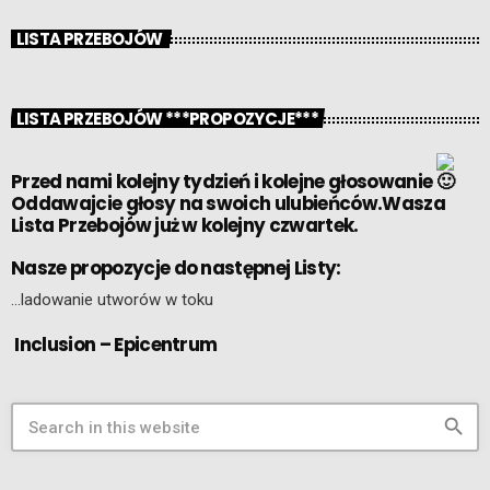
LISTA PRZEBOJÓW
LISTA PRZEBOJÓW ***PROPOZYCJE***
Przed nami kolejny tydzień i kolejne głosowanie
Oddawajcie głosy na swoich ulubieńców.Wasza
Lista Przebojów już w kolejny czwartek.
Nasze propozycje do następnej Listy:
…ladowanie utworów w toku
Inclusion – Epicentrum
search