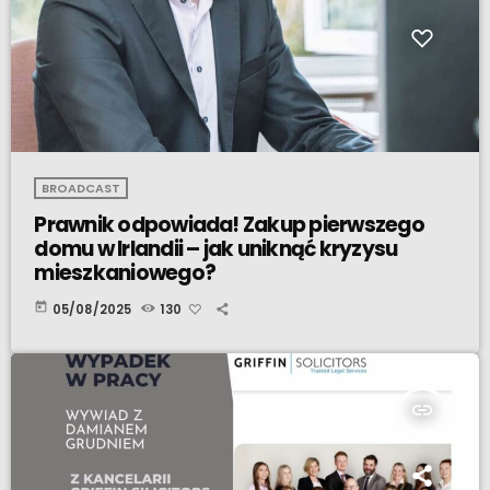
BROADCAST
Prawnik odpowiada! Zakup pierwszego
domu w Irlandii – jak uniknąć kryzysu
mieszkaniowego?
today
05/08/2025
130
insert_link