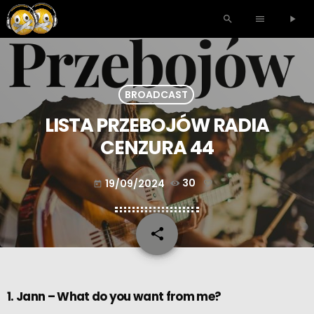
search
menu
play_arrow
BROADCAST
LISTA PRZEBOJÓW RADIA
CENZURA 44
19/09/2024
30
today
share
email
1. Jann – What do you want from me?