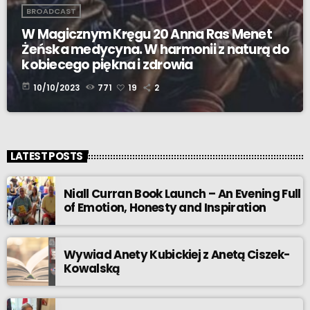
BROADCAST
W Magicznym Kręgu 20 Anna Ras Menet
Żeńska medycyna. W harmonii z naturą do
kobiecego piękna i zdrowia
today
10/10/2023
771
19
2
LATEST POSTS
Niall Curran Book Launch – An Evening Full
of Emotion, Honesty and Inspiration
Wywiad Anety Kubickiej z Anetą Ciszek-
Kowalską