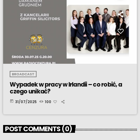
BROADCAST
Wypadek w pracy w Irlandii – co robić, a
czego unikać?
today
31/07/2025
100
POST COMMENTS (0)