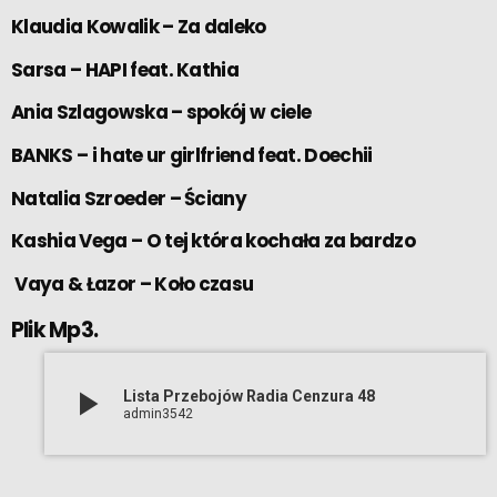
Klaudia Kowalik – Za daleko
Sarsa – HAPI feat. Kathia
Ania Szlagowska – spokój w ciele
BANKS – i hate ur girlfriend feat. Doechii
Natalia Szroeder – Ściany
Kashia Vega – O tej która kochała za bardzo
Vaya & Łazor – Koło czasu
Plik Mp3.
play_arrow
Lista Przebojów Radia Cenzura 48
admin3542