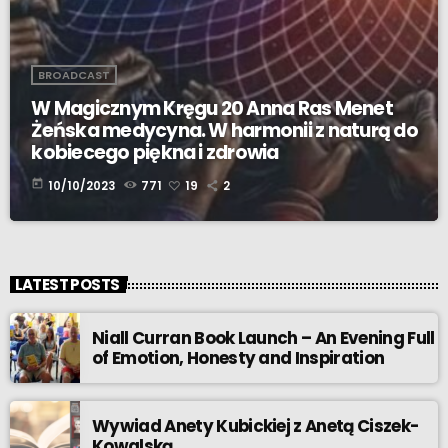
BROADCAST
W Magicznym Kręgu 20 Anna Ras Menet
Żeńska medycyna. W harmonii z naturą do
kobiecego piękna i zdrowia
today
10/10/2023
771
19
2
LATEST POSTS
Niall Curran Book Launch – An Evening Full
of Emotion, Honesty and Inspiration
Wywiad Anety Kubickiej z Anetą Ciszek-
Kowalską