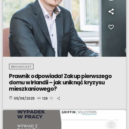
BROADCAST
Prawnik odpowiada! Zakup pierwszego
domu w Irlandii – jak uniknąć kryzysu
mieszkaniowego?
today
05/08/2025
126
insert_link