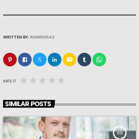
WRITTEN BY:
ADMIN3542
email
RATE IT
SIMILAR POSTS
insert_link