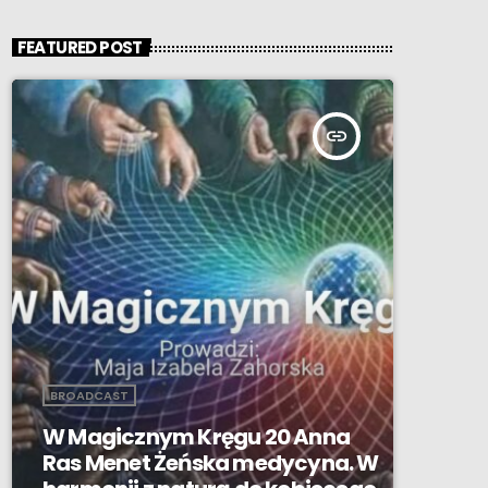
FEATURED POST
insert_link
BROADCAST
W Magicznym Kręgu 20 Anna
Ras Menet Żeńska medycyna. W