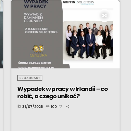
insert_link
BROADCAST
Wypadek w pracy w Irlandii – co
robić, a czego unikać?
31/07/2025
100
today