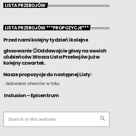
LISTA PRZEBOJÓW
LISTA PRZEBOJÓW ***PROPOZYCJE***
Przed nami kolejny tydzień i kolejne
głosowanie
Oddawajcie głosy na swoich
ulubieńców.Wasza Lista Przebojów już w
kolejny czwartek.
Nasze propozycje do następnej Listy:
…ladowanie utworów w toku
Inclusion – Epicentrum
search