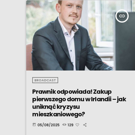
insert_link
BROADCAST
Prawnik odpowiada! Zakup
pierwszego domu w Irlandii – jak
uniknąć kryzysu
mieszkaniowego?
05/08/2025
129
today