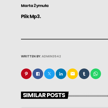
Marta Żymuła
Plik Mp3.
WRITTEN BY:
ADMIN3542
email
SIMILAR POSTS