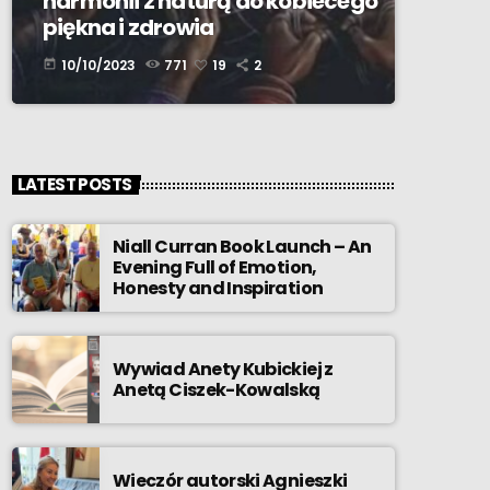
harmonii z naturą do kobiecego
piękna i zdrowia
10/10/2023
771
19
2
today
LATEST POSTS
Niall Curran Book Launch – An
Evening Full of Emotion,
Honesty and Inspiration
Wywiad Anety Kubickiej z
Anetą Ciszek-Kowalską
Wieczór autorski Agnieszki