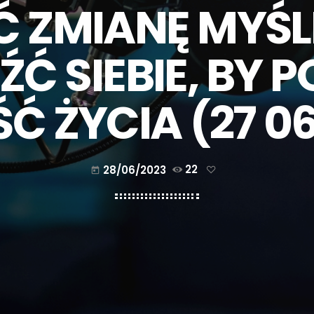
 ZMIANĘ MYŚL
Ć SIEBIE, BY 
Ć ŻYCIA (27 06
28/06/2023
22
today