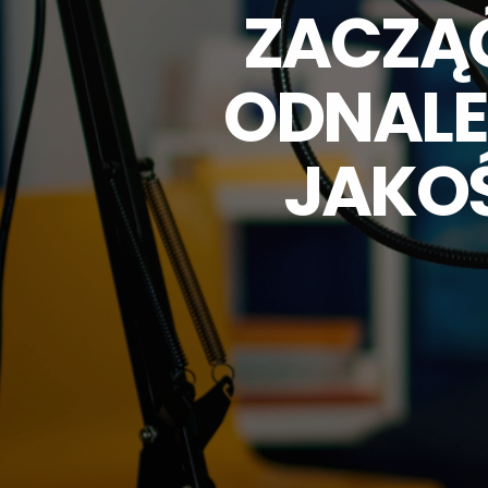
ZACZĄĆ
ODNALEŹ
JAKOŚ