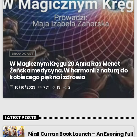
BROADCAST
W Magicznym Kręgu 20 Anna Ras Menet
Żeńska medycyna. W harmonii z naturą do
kobiecego piękna i zdrowia
today
10/10/2023
771
19
2
LATEST POSTS
Niall Curran Book Launch – An Evening Full