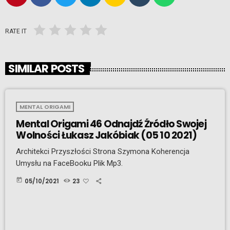
RATE IT
SIMILAR POSTS
MENTAL ORIGAMI
Mental Origami 46 Odnajdź Źródło Swojej
Wolności Łukasz Jakóbiak (05 10 2021)
Architekci Przyszłości Strona Szymona Koherencja
Umysłu na FaceBooku Plik Mp3.
today
05/10/2021
23