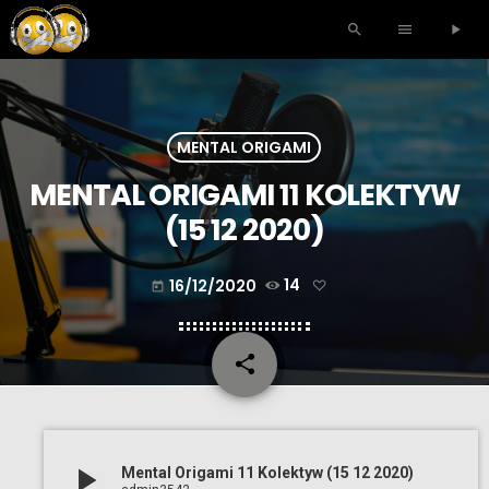
search
menu
play_arrow
MENTAL ORIGAMI
MENTAL ORIGAMI 11 KOLEKTYW
(15 12 2020)
16/12/2020
14
today
share
email
play_arrow
Mental Origami 11 Kolektyw (15 12 2020)