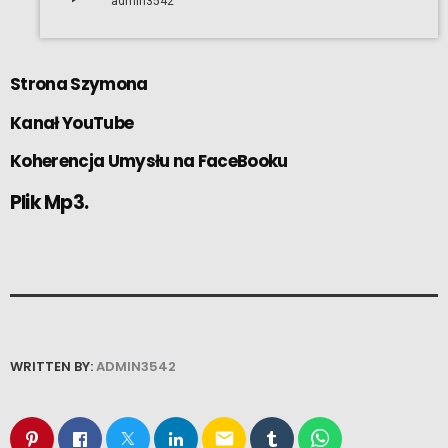
admin3542
Strona
Szymona
Kanał
YouTube
Koherencja Umysłu
na FaceBooku
Plik Mp3.
WRITTEN BY:
ADMIN3542
email