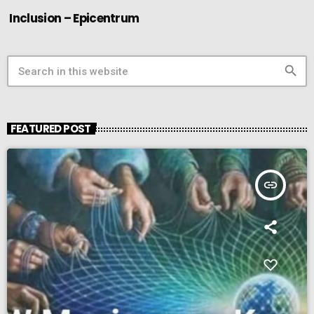
Inclusion – Epicentrum
search
FEATURED POST
insert_link