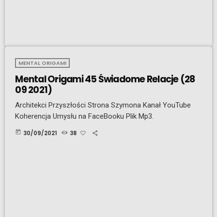
MENTAL ORIGAMI
Mental Origami 45 Świadome Relacje (28
09 2021)
Architekci Przyszłości Strona Szymona Kanał YouTube
Koherencja Umysłu na FaceBooku Plik Mp3.
today
30/09/2021
38