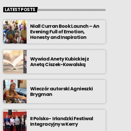
LATEST POSTS
Niall Curran Book Launch – An
Evening Full of Emotion,
Honesty and Inspiration
Wywiad Anety Kubickiej z
Anetą Ciszek-Kowalską
Wieczór autorski Agnieszki
Brygman
II Polsko- Irlandzki Festiwal
Integracyjny w Kerry