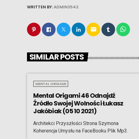
WRITTEN BY:
ADMIN3542
email
SIMILAR POSTS
MENTAL ORIGAMI
Mental Origami 46 Odnajdź
Źródło Swojej Wolności Łukasz
Jakóbiak (05 10 2021)
Architekci Przyszłości Strona Szymona
Koherencja Umysłu na FaceBooku Plik Mp3.