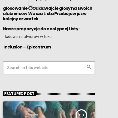
głosowanie
Oddawajcie głosy na swoich
ulubieńców.Wasza Lista Przebojów już w
kolejny czwartek.
Nasze propozycje do następnej Listy:
…ladowanie utworów w toku
Inclusion – Epicentrum
search
FEATURED POST
insert_link