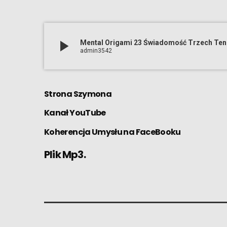
play_arrow
Mental Origami 23 Świadomość Trzech Teno
admin3542
Strona
Szymona
Kanał
YouTube
Koherencja Umysłu
na FaceBooku
Plik Mp3.