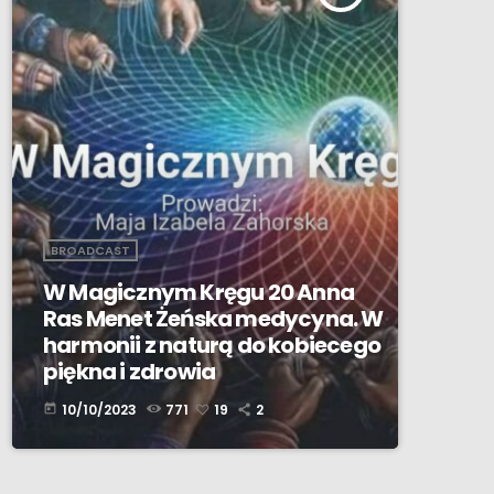
BROADCAST
W Magicznym Kręgu 20 Anna
Ras Menet Żeńska medycyna. W
harmonii z naturą do kobiecego
piękna i zdrowia
10/10/2023
771
19
2
today