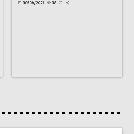
30/09/2021
38
today