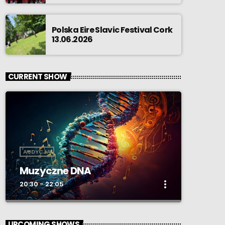
Polska Eire Slavic Festival Cork
13.06.2026
CURRENT SHOW
AUDYCJA
Muzyczne DNA
more_vert
20:30 - 22:05
close
Muzyczne DNA
UPCOMING SHOWS