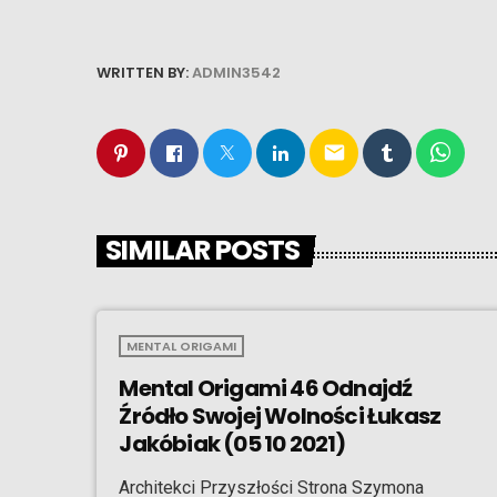
WRITTEN BY:
ADMIN3542
email
SIMILAR POSTS
MENTAL ORIGAMI
Mental Origami 46 Odnajdź
Źródło Swojej Wolności Łukasz
Jakóbiak (05 10 2021)
Architekci Przyszłości Strona Szymona