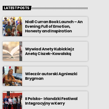
LATEST POSTS
Niall Curran Book Launch – An
Evening Full of Emotion,
Honesty and Inspiration
Wywiad Anety Kubickiej z
Anetą Ciszek-Kowalską
Wieczór autorski Agnieszki
Brygman
II Polsko- Irlandzki Festiwal
Integracyjny w Kerry