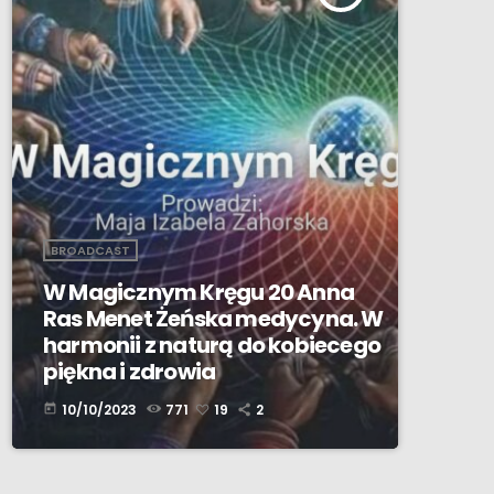
BROADCAST
W Magicznym Kręgu 20 Anna
Ras Menet Żeńska medycyna. W
harmonii z naturą do kobiecego
piękna i zdrowia
10/10/2023
771
19
2
today