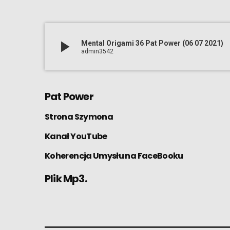
play_arrow
Mental Origami 36 Pat Power (06 07 2021)
admin3542
Pat Power
Strona
Szymona
Kanał
YouTube
Koherencja Umysłu
na FaceBooku
Plik Mp3.