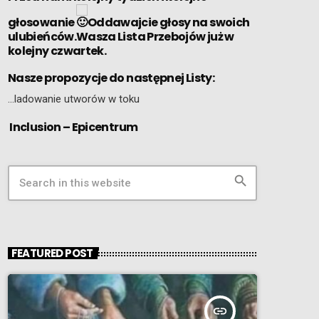
głosowanie
Oddawajcie głosy na swoich
ulubieńców.Wasza Lista Przebojów już w
kolejny czwartek.
Nasze propozycje do następnej Listy:
…ladowanie utworów w toku
Inclusion – Epicentrum
search
FEATURED POST
insert_link