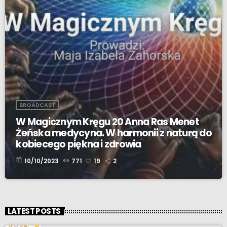
BROADCAST
W Magicznym Kręgu 20 Anna Ras Menet
Żeńska medycyna. W harmonii z naturą do
kobiecego piękna i zdrowia
today
10/10/2023
771
19
2
LATEST POSTS