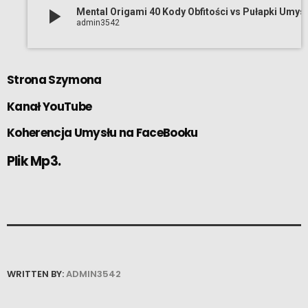
play_arrow
Mental Origami 40 Kody Ob
admin3542
Strona
Szymona
Kanał
YouTube
Koherencja Umysłu
na FaceBooku
Plik Mp3.
WRITTEN BY:
ADMIN3542