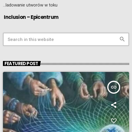
…ladowanie utworów w toku
Inclusion – Epicentrum
search
FEATURED POST
insert_link