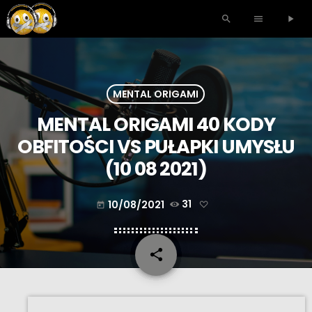
search
menu
play_arrow
MENTAL ORIGAMI
MENTAL ORIGAMI 40 KODY
OBFITOŚCI VS PUŁAPKI UMYSŁU
(10 08 2021)
10/08/2021
31
today
share
email