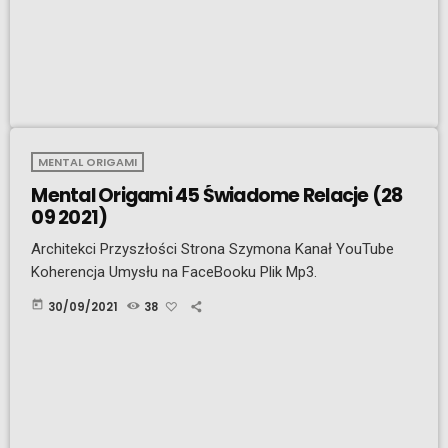
MENTAL ORIGAMI
Mental Origami 45 Świadome Relacje (28
09 2021)
Architekci Przyszłości Strona Szymona Kanał YouTube
Koherencja Umysłu na FaceBooku Plik Mp3.
today
30/09/2021
38