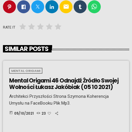
email
RATE IT
SIMILAR POSTS
MENTAL ORIGAMI
Mental Origami 46 Odnajdź Źródło Swojej
Wolności Łukasz Jakóbiak (05 10 2021)
Architekci Przyszłości Strona Szymona Koherencja
Umysłu na FaceBooku Plik Mp3.
today
05/10/2021
23