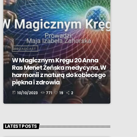
BROADCAST
W Magicznym Kręgu 20 Anna
Ras Menet Żeńska medycyna. W
harmonii z naturą do kobiecego
piękna i zdrowia
10/10/2023
771
19
2
today
LATEST POSTS