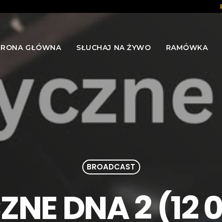
TRONA GŁÓWNA
SŁUCHAJ NA ŻYWO
RAMÓWKA
BROADCAST
NE DNA 2 (12 0