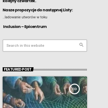
kolejny czwartek.
Nasze propozycje do następnej Listy:
…ladowanie utworów w toku
Inclusion – Epicentrum
search
FEATURED POST
insert_link