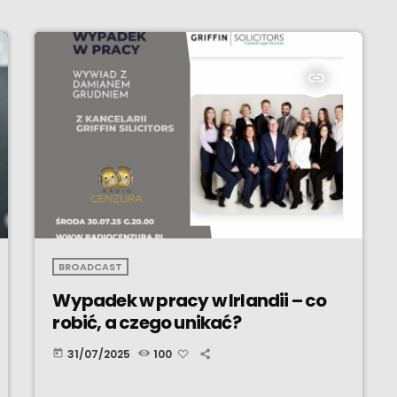
insert_link
BROADCAST
Wypadek w pracy w Irlandii – co
robić, a czego unikać?
31/07/2025
100
today