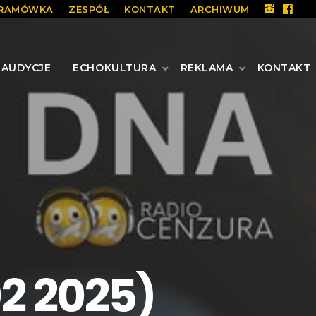
RAMÓWKA
ZESPÓŁ
KONTAKT
ARCHIWUM
AUDYCJE
ECHOKULTURA
REKLAMA
KONTAKT
2 2025)