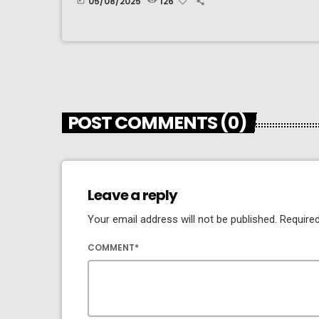
05/08/2025
126
today
POST COMMENTS (0)
Leave a reply
Your email address will not be published. Required
COMMENT*