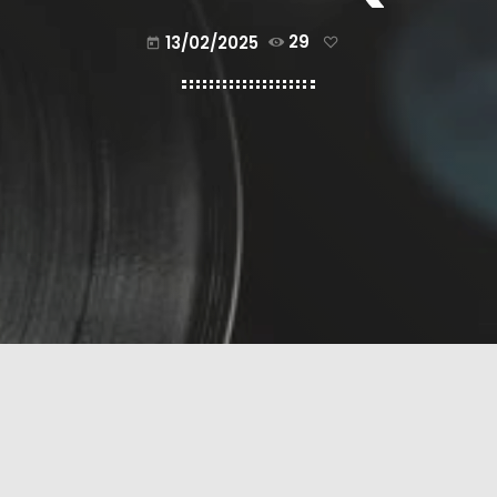
13/02/2025
29
today