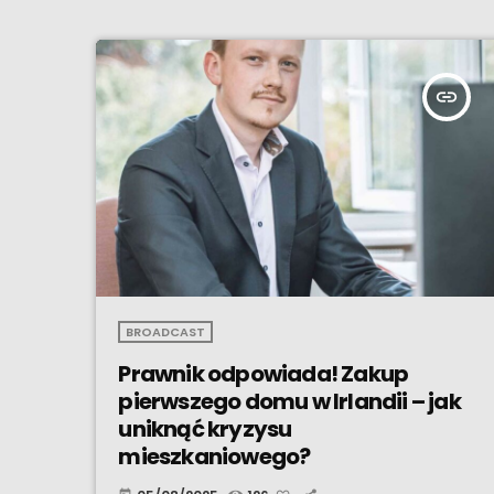
insert_link
BROADCAST
Prawnik odpowiada! Zakup
pierwszego domu w Irlandii – jak
uniknąć kryzysu
mieszkaniowego?