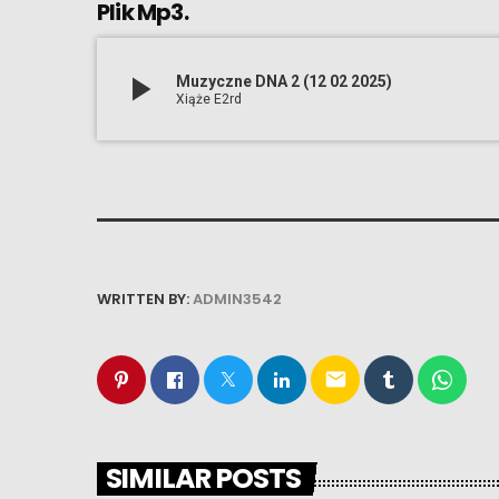
Plik Mp3.
play_arrow
Muzyczne DNA 2 (12 02 2025)
Xiąże E2rd
WRITTEN BY:
ADMIN3542
email
SIMILAR POSTS