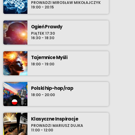
PROWADZI MIROSŁAW MIKOŁAJCZYK
muzycznych. Stamtąd rzeką bardziej
19:00 - 20:15
świadomych wyborów wieku młodzieńczego,
wprost do oceanu współczesności gdzie
szanse wyłowienia najnowszego, osobistego
Ogień Prawdy
przeboju zdają się być nieskończone. Nie
PIĄTEK 17:30
16:30 - 18:30
chowaj zatem w środowy wieczór swoich
przyborów do relaksu i ustaw radio-komputer
na Radio Cenzura o 21:30 polskiego czasu.
Tajemnice Myśli
18:00 - 19:00
Polski hip-hop/rap
18:00 - 20:00
Klasyczne Inspiracje
PROWADZI MARIUSZ DUJKA
11:00 - 12:00