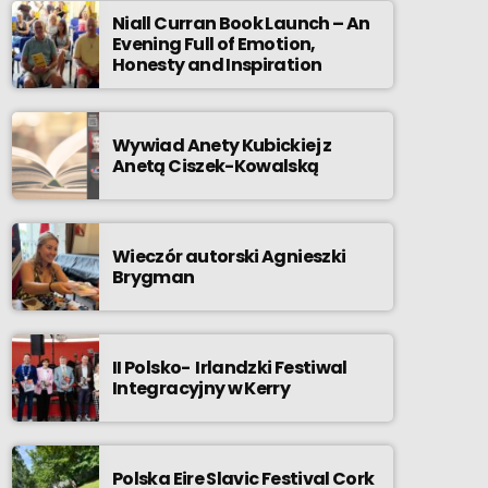
Niall Curran Book Launch – An
Evening Full of Emotion,
Honesty and Inspiration
Wywiad Anety Kubickiej z
Anetą Ciszek-Kowalską
Wieczór autorski Agnieszki
Brygman
II Polsko- Irlandzki Festiwal
Integracyjny w Kerry
Polska Eire Slavic Festival Cork